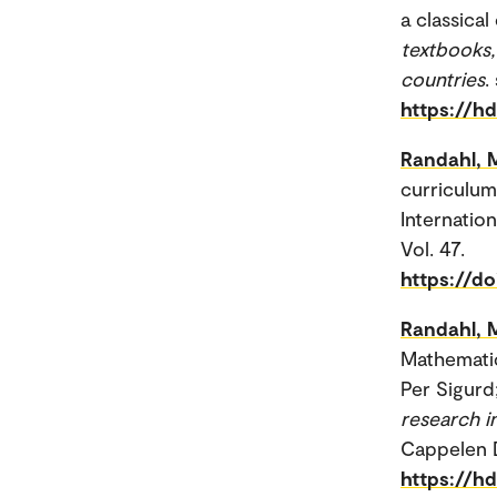
a classica
textbooks,
countries
.
https://h
Randahl, 
curriculum
Internatio
Vol. 47.
https://d
Randahl, 
Mathematic
Per Sigurd;
research i
Cappelen 
https://h