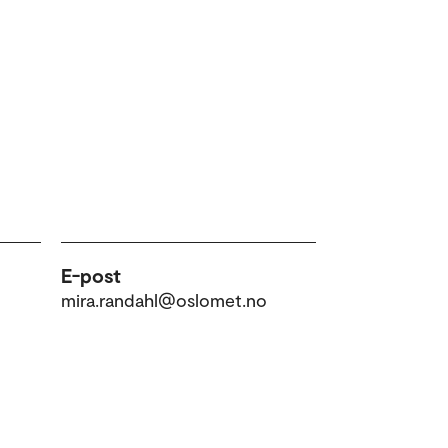
E-post
mira.randahl@oslomet.no