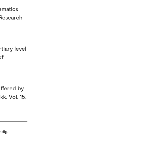
hematics
 Research
tiary level
of
offered by
k. Vol. 15.
ndig.