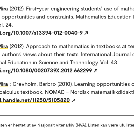
Mira
(2012). First-year engineering students’ use of mat
 opportunities and constraints. Mathematics Education
l. 24.
oi.org/10.1007/s13394-012-0040-9
Mira
(2012). Approach to mathematics in textbooks at ter
 authors’ views about their texts. International Journal 
al Education in Science and Technology. Vol. 43.
oi.org/10.1080/0020739X.2012.662299
Mira
; Grevholm, Barbro (2010). Learning opportunities 
l calculus textbook. NOMAD – Nordisk matematikkdidaktik
dl.handle.net/11250/5105820
sten er hentet ut av Nasjonalt vitenarkiv (NVA). Listen kan være ufullste