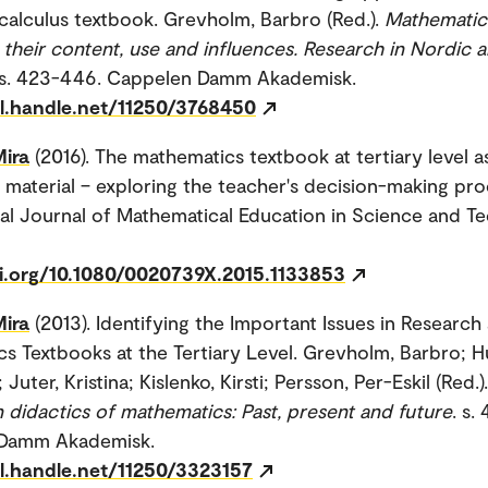
l calculus textbook. Grevholm, Barbro (Red.).
Mathematic
 their content, use and influences. Research in Nordic a
 s. 423-446. Cappelen Damm Akademisk.
dl.handle.net/11250/3768450
Mira
(2016). The mathematics textbook at tertiary level a
 material – exploring the teacher's decision-making pro
nal Journal of Mathematical Education in Science and T
oi.org/10.1080/0020739X.2015.1133853
Mira
(2013). Identifying the Important Issues in Research
s Textbooks at the Tertiary Level. Grevholm, Barbro; 
 Juter, Kristina; Kislenko, Kirsti; Persson, Per-Eskil (Red.)
n didactics of mathematics: Past, present and future
. s.
Damm Akademisk.
dl.handle.net/11250/3323157