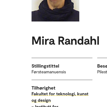
Mira Randahl
Stillingstittel
Bes
Førsteamanuensis
Piles
Tilhørighet
Fakultet for teknologi, kunst
og design
–
Institutt for