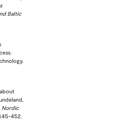
s
nd Baltic
s
cess.
echnology.
 about
Hundeland,
.
Nordic
 445-452.