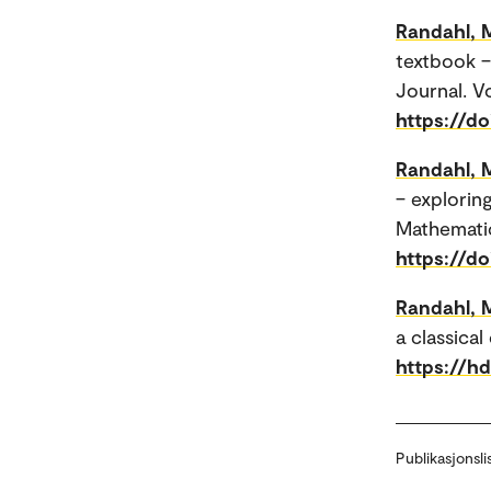
Randahl, 
textbook –
Journal. Vo
https://d
Randahl, 
– exploring
Mathematic
https://d
Randahl, 
a classica
https://h
Publikasjonsli