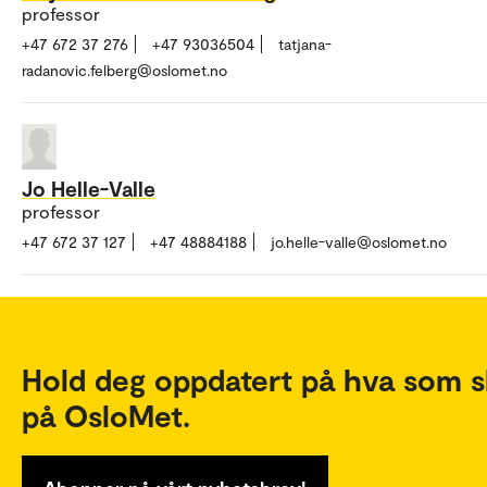
professor
+47 672 37 276
+47 93036504
tatjana-
radanovic.felberg@oslomet.no
Jo Helle-Valle
professor
+47 672 37 127
+47 48884188
jo.helle-valle@oslomet.no
Hold deg oppdatert på hva som s
på OsloMet.