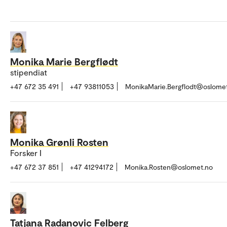
Monika Marie Bergflødt
stipendiat
+47 672 35 491
+47 93811053
MonikaMarie.Bergflodt@oslome
Monika Grønli Rosten
Forsker I
+47 672 37 851
+47 41294172
Monika.Rosten@oslomet.no
Tatjana Radanovic Felberg