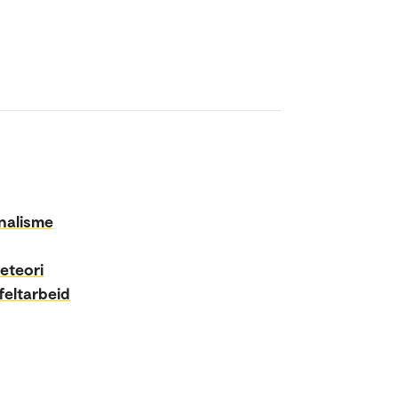
nalisme
deteori
feltarbeid