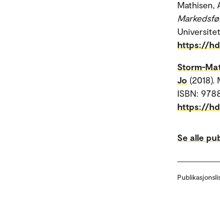
Mathisen, A
Markedsfør
Universitet
https://h
Storm-Mat
Jo
(2018).
ISBN: 9788
https://h
Se alle pu
Publikasjonsli