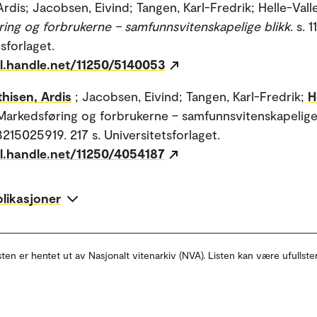
rdis; Jacobsen, Eivind; Tangen, Karl-Fredrik; Helle-Valle
ing og forbrukerne – samfunnsvitenskapelige blikk
. s. 
sforlaget.
dl.handle.net/11250/5140053
hisen, Ardis
; Jacobsen, Eivind; Tangen, Karl-Fredrik;
H
 Markedsføring og forbrukerne – samfunnsvitenskapelige 
215025919. 217 s. Universitetsforlaget.
dl.handle.net/11250/4054187
blikasjoner
sten er hentet ut av Nasjonalt vitenarkiv (NVA). Listen kan være ufullste