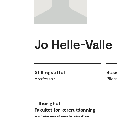
Jo Helle-Valle
Stillingstittel
Bes
professor
Piles
Tilhørighet
Fakultet for lærerutdanning
og internasjonale studier