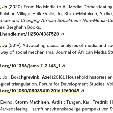
, Jo
(2020). From No Media to All Media: Domesticatin
Kalahari Village. Helle-Valle, Jo; Storm-Mathisen, Ardis (
tices and Changing African Socialities - Non-Media-Ce
es
. Berghahn Books.
dl.handle.net/11250/4367520
, Jo
(2019). Advocating causal analyses of media and soc
way of social mechanisms. Journal of African Media Stu
i.org/10.1386/jams.11.2.143_1
, Jo
;
Borchgrevink, Axel
(2018). Household histories a
ical triangulation. Forum for Development Studies. Vol
oi.org/10.1080/08039410.2016.1260049
Eivind;
Storm-Mathisen, Ardis
; Tangen, Karl-Fredrik;
H
 Markedsføring - samfunnsvitenskapelige perspektiver. 