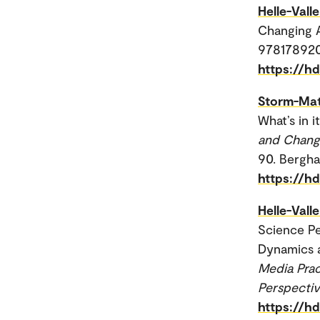
Helle-Valle
Changing A
978178920
https://h
Storm-Mat
What’s in i
and Changi
90. Bergh
https://h
Helle-Valle
Science Pe
Dynamics a
Media Prac
Perspectiv
https://h