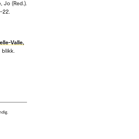
, Jo (Red.).
11-22.
elle-Valle,
blikk.
ndig.