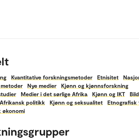
lt
ing
Kvantitative forskningsmetoder
Etnisitet
Nasjo
e metoder
Nye medier
Kjønn og kjønnsforskning
studier
Medier i det sørlige Afrika
Kjønn og IKT
Bil
Afrikansk politikk
Kjønn og seksualitet
Etnografisk 
k økonomi
kningsgrupper