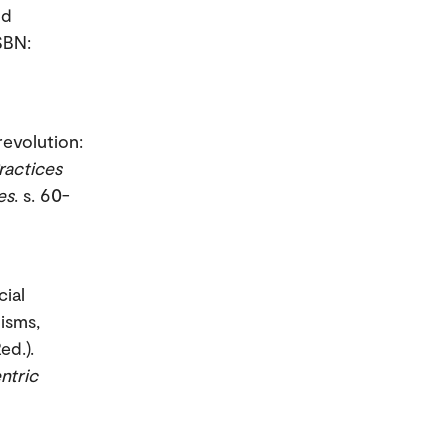
nd
SBN:
revolution:
ractices
es
. s. 60-
cial
isms,
ed.).
ntric