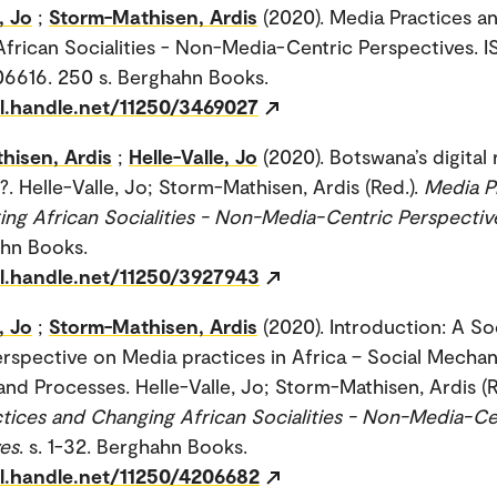
, Jo
;
Storm-Mathisen, Ardis
(2020). Media Practices a
frican Socialities - Non-Media-Centric Perspectives. I
6616. 250 s. Berghahn Books.
dl.handle.net/11250/3469027
hisen, Ardis
;
Helle-Valle, Jo
(2020). Botswana’s digital 
t?. Helle-Valle, Jo; Storm-Mathisen, Ardis (Red.).
Media P
ng African Socialities - Non-Media-Centric Perspectiv
ahn Books.
dl.handle.net/11250/3927943
, Jo
;
Storm-Mathisen, Ardis
(2020). Introduction: A So
rspective on Media practices in Africa – Social Mechan
nd Processes. Helle-Valle, Jo; Storm-Mathisen, Ardis (R
tices and Changing African Socialities - Non-Media-Ce
es
. s. 1-32. Berghahn Books.
dl.handle.net/11250/4206682