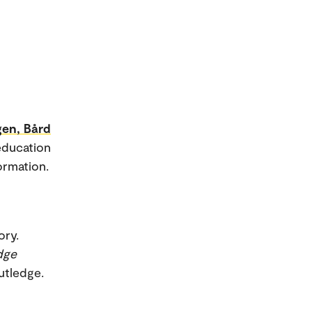
en, Bård
education
ormation.
ory.
dge
outledge.