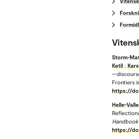
Vitensk
Forskni
Formidl
Vitens
Storm-Mat
Ketil
;
Kars
—discourse
Frontiers i
https://d
Helle-Valle
Reflection
Handbook 
https://d