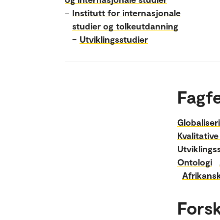
–
Institutt for internasjonale
studier og tolkeutdanning
–
Utviklingsstudier
Fagfe
Globaliser
Kvalitativ
Utviklings
Ontologi
Afrikans
Fors