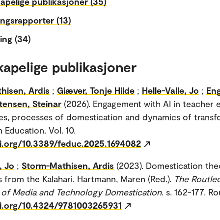
apelige publikasjoner (35)
ngsrapporter (13)
ing (34)
kapelige publikasjoner
hisen, Ardis
;
Giæver, Tonje Hilde
;
Helle-Valle, Jo
;
Eng
tensen, Steinar
(2026). Engagement with AI in teacher 
s, processes of domestication and dynamics of transf
n Education. Vol. 10.
oi.org/10.3389/feduc.2025.1694082
, Jo
;
Storm-Mathisen, Ardis
(2023). Domestication the
s from the Kalahari. Hartmann, Maren (Red.).
The Routle
of Media and Technology Domestication
. s. 162-177. R
oi.org/10.4324/9781003265931