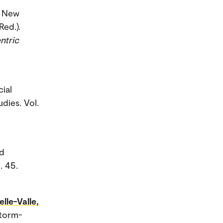
g New
Red.).
ntric
ial
dies. Vol.
nd
. 45.
elle-Valle,
Storm-