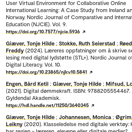
User Virtual Environment for Collaborative Online
International Learning: A Case Study from Ireland a
Norway. Nordic Journal of Comparative and Interna
Education (NJCIE). Vol. 9.
https://doi.org/10.7577/njcie.5936
Giæver, Tonje Hilde
;
Stokke, Ruth Seierstad
;
Røed
Freddy
(2024). Læreres oppfatninger om å skrive se
lesing med digital lydstøtte (STL+). Nordic Journal o
Digital Literacy. Vol. 10.
https://doi.org/10.23865/njlr.v10.5841
Engen, Bård Ketil
;
Giæver, Tonje Hilde
;
Mifsud, L
(2021). Digital dømmekraft. ISBN: 9788205554467.
Gyldendal Akademisk.
https://hdl.handle.net/11250/3640345
Giæver, Tonje Hilde
;
Johannesen, Monica
;
Øgrim
Leikny
(2020). Klasseledelse med digitale verktøy:
har regien – læreren, elevene eller digitale medier?.