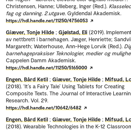
Christensen, Hanne; Ulleberg, Inger (Red.).
Klasseled
fag og danning. 2.utgave
. Gyldendal Akademisk.
https://hdl.handle.net/11250/4756053
Giæver, Tonje Hilde
;
Gjølstad, Eli
(2019). Implemen
av nettbrett i barnehagen. Jæger, Henriette; Sandvi
Margareth; Waterhouse, Ann-Hege Lorvik (Red.).
Dig
barnehagepraksiser Teknologier, medier og mulighe
Cappelen Damm Akademisk.
https://hdl.handle.net/11250/5165000
Engen, Bård Ketil
;
Giæver, Tonje Hilde
;
Mifsud, L
(2018). ‘It’s a Fairy Tale’ Using Tablets for Creating
Composite Texts. The Journal of Interactive Learni
Research. Vol. 29.
https://hdl.handle.net/10642/6482
Engen, Bård Ketil
;
Giæver, Tonje Hilde
;
Mifsud, L
(2018). Wearable Technologies in the K-12 Classro