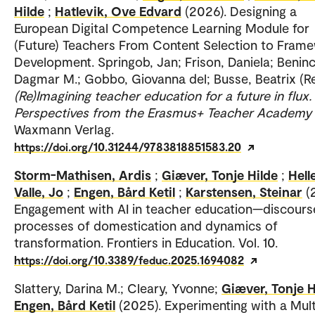
Hilde
;
Hatlevik, Ove Edvard
(2026). Designing a
European Digital Competence Learning Module for
(Future) Teachers From Content Selection to Fram
Development. Springob, Jan; Frison, Daniela; Benin
Dagmar M.; Gobbo, Giovanna del; Busse, Beatrix (Re
(Re)Imagining teacher education for a future in flux.
Perspectives from the Erasmus+ Teacher Academy 
Waxmann Verlag.
https://doi.org/10.31244/9783818851583.20
Storm-Mathisen, Ardis
;
Giæver, Tonje Hilde
;
Hell
Valle, Jo
;
Engen, Bård Ketil
;
Karstensen, Steinar
(
Engagement with AI in teacher education—discours
processes of domestication and dynamics of
transformation. Frontiers in Education. Vol. 10.
https://doi.org/10.3389/feduc.2025.1694082
Slattery, Darina M.; Cleary, Yvonne;
Giæver, Tonje H
Engen, Bård Ketil
(2025). Experimenting with a Mult