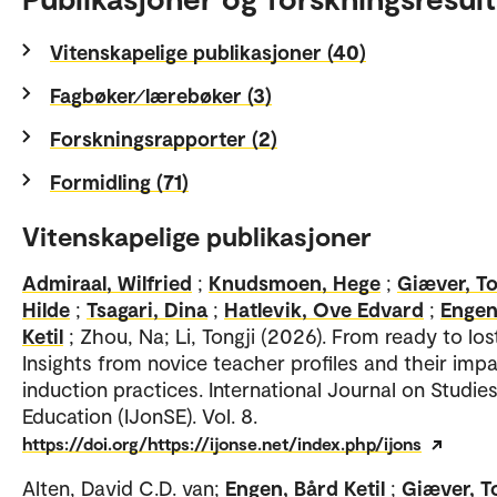
Vitenskapelige publikasjoner (40)
Fagbøker⁄lærebøker (3)
Forskningsrapporter (2)
Formidling (71)
Vitenskapelige publikasjoner
Admiraal, Wilfried
;
Knudsmoen, Hege
;
Giæver, To
Hilde
;
Tsagari, Dina
;
Hatlevik, Ove Edvard
;
Engen
Ketil
; Zhou, Na; Li, Tongji (2026). From ready to los
Insights from novice teacher profiles and their imp
induction practices. International Journal on Studies
Education (IJonSE). Vol. 8.
https://doi.org/https://ijonse.net/index.php/ijons
Alten, David C.D. van;
Engen, Bård Ketil
;
Giæver, T