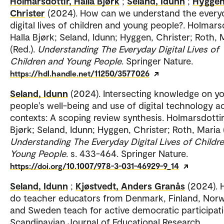
Holmarsdottir, Halla Bjørk
;
Seland, Idunn
;
Hyggen
Christer
(2024). How can we understand the every
digital lives of children and young people?. Holmarsd
Halla Bjørk; Seland, Idunn; Hyggen, Christer; Roth, 
(Red.).
Understanding The Everyday Digital Lives of
Children and Young People
. Springer Nature.
https://hdl.handle.net/11250/3577026
Seland, Idunn
(2024). Intersecting knowledge on y
people's well-being and use of digital technology a
contexts: A scoping review synthesis. Holmarsdottir,
Bjørk; Seland, Idunn; Hyggen, Christer; Roth, Maria (
Understanding The Everyday Digital Lives of Childr
Young People
. s. 433-464. Springer Nature.
https://doi.org/10.1007/978-3-031-46929-9_14
Seland, Idunn
;
Kjøstvedt, Anders Granås
(2024).
do teacher educators from Denmark, Finland, Nor
and Sweden teach for active democratic participati
Scandinavian Journal of Educational Research.