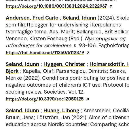
https://doi.org/10.1080/00313831.2024.2322967
Andersen, Fred Carlo
;
Seland, Idunn
(2024). Skol
som tilrettelegger for undervisning i læreplanens
tverrfaglige tema. Aas, Marit; Ballangrud, Brit Bolke
Vennebo, Kirsten Foshaug (Red.).
Nye oppgaver og
utfordringer for skoleledere
. s. 93-106. Fagbokforlag
https://hdl.handle.net/11250/5112379
Seland, Idunn
;
Hyggen, Christer
;
Holmarsdottir, H
Bjørk
; Kapella, Olaf; Parsanoglou, Dimitris; Sisaks,
Merike (2022). Conditions contributing to positive 
negative outcomes of children's ICT use: Protocol f
scoping review. Societies. Vol. 12.
https://doi.org/10.3390/soc12050125
Seland, Idunn
;
Huang, Lihong
; Arensmeier, Cecilia
Bruun, Jens; Löfström, Jan (2021). Aims of citizens
education across Nordic countries: Comparing sch