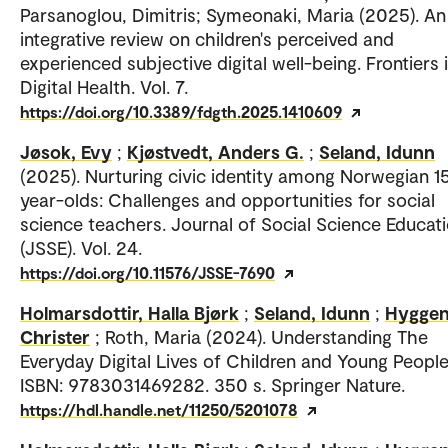
Parsanoglou, Dimitris; Symeonaki, Maria (2025). An
integrative review on children's perceived and
experienced subjective digital well-being. Frontiers 
Digital Health. Vol. 7.
https://doi.org/10.3389/fdgth.2025.1410609
Jøsok, Evy
;
Kjøstvedt, Anders G.
;
Seland, Idunn
(2025). Nurturing civic identity among Norwegian 1
year-olds: Challenges and opportunities for social
science teachers. Journal of Social Science Educat
(JSSE). Vol. 24.
https://doi.org/10.11576/JSSE-7690
Holmarsdottir, Halla Bjørk
;
Seland, Idunn
;
Hyggen
Christer
; Roth, Maria (2024). Understanding The
Everyday Digital Lives of Children and Young People
ISBN: 9783031469282. 350 s. Springer Nature.
https://hdl.handle.net/11250/5201078