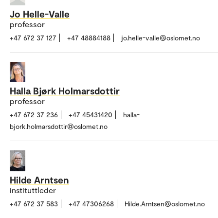
Jo Helle-Valle
professor
+47 672 37 127
+47 48884188
jo.helle-valle@oslomet.no
Halla Bjørk Holmarsdottir
professor
+47 672 37 236
+47 45431420
halla-
bjork.holmarsdottir@oslomet.no
Hilde Arntsen
instituttleder
+47 672 37 583
+47 47306268
Hilde.Arntsen@oslomet.no