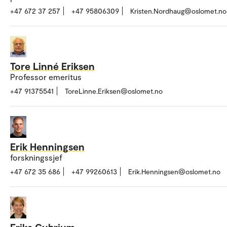
+47 672 37 257
+47 95806309
Kristen.Nordhaug@oslomet.no
Tore Linné Eriksen
Professor emeritus
+47 91375541
ToreLinne.Eriksen@oslomet.no
Erik Henningsen
forskningssjef
+47 672 35 686
+47 99260613
Erik.Henningsen@oslomet.no
Erika Gubrium