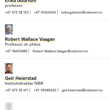
professor
+47 672 38 123
+47 41366534
erika.gubrium@oslomet.no
Robert Wallace Vaagan
Professor, dr. philos.
+47 98476888
Robert-Wallace.Vaagan@oslomet.no
Geir Heierstad
Instituttdirektør NIBR
+47 672 35 671
+47 95085622
geir.heierstad@oslomet.no