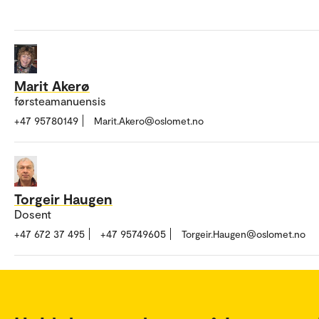
Marit Akerø
førsteamanuensis
+47 95780149
Marit.Akero@oslomet.no
Torgeir Haugen
Dosent
+47 672 37 495
+47 95749605
Torgeir.Haugen@oslomet.no