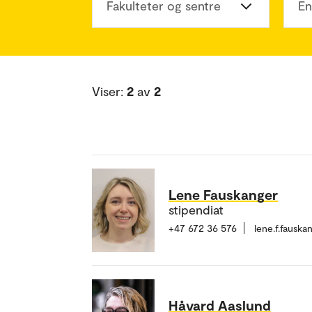
Fakulteter og sentre
En
Viser:
2
av
2
Lene Fauskanger
stipendiat
+47 672 36 576
lene.f.fausk
Håvard Aaslund