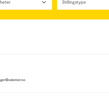
heter
Stillingstype
anger@oslomet.no