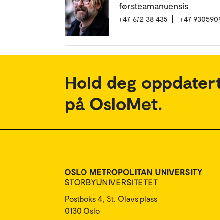
førsteamanuensis
+47 672 38 435
+47 930590
Hold deg oppdatert
på OsloMet.
Postboks 4, St. Olavs plass
0130 Oslo