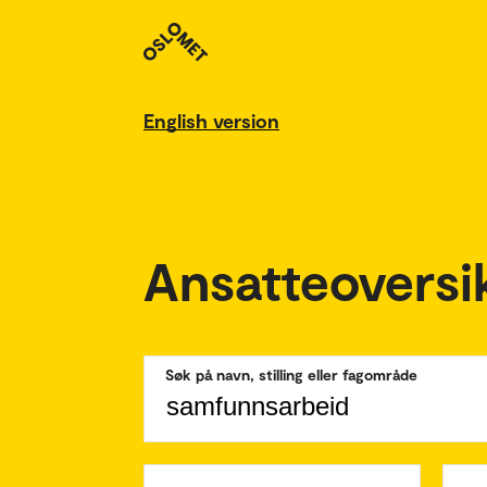
English version
Ansatteoversi
Søk på navn, stilling eller fagområde