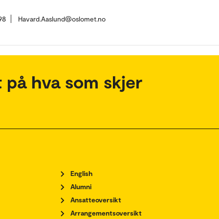
98
Havard.Aaslund@oslomet.no
 på hva som skjer
English
Alumni
Ansatteoversikt
Arrangementsoversikt