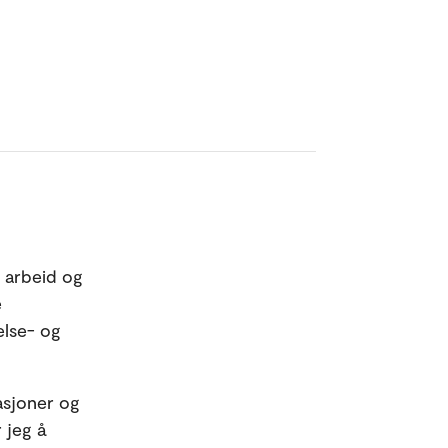
 arbeid og
e
else- og
asjoner og
 jeg å