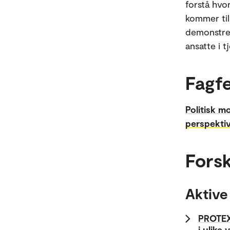
forstå hvo
kommer til
demonstrer
ansatte i t
Fagfe
Politisk mo
perspektiv
Forsk
Aktive
PROTEXT
i ulike