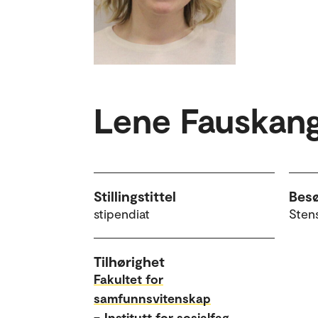
Lene Fauskan
Stillingstittel
Bes
stipendiat
Sten
Tilhørighet
Fakultet for
samfunnsvitenskap
–
Institutt for sosialfag