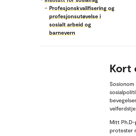
–
Profesjonskvalifisering og
profesjonsutøvelse i
sosialt arbeid og
barnevern
Kort
Sosionom m
sosialpolit
bevegelser
velferdstj
Mitt Ph.D-
protester 