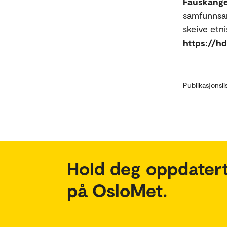
Fauskange
samfunnsar
skeive etn
https://h
Publikasjonsli
Hold deg oppdatert
på OsloMet.