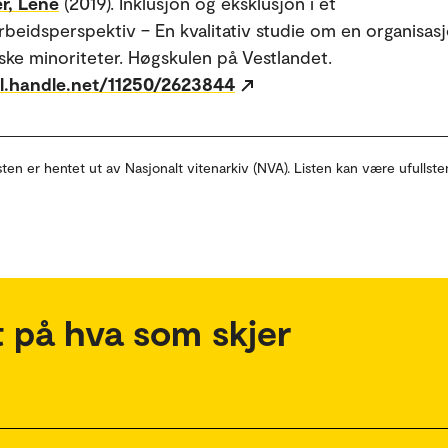
r, Lene
(2019). Inklusjon og eksklusjon i et
beidsperspektiv – En kvalitativ studie om en organisasj
iske minoriteter. Høgskulen på Vestlandet.
dl.handle.net/11250/2623844
sten er hentet ut av Nasjonalt vitenarkiv (NVA). Listen kan være ufullste
 på hva som skjer