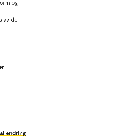
 form og
s av de
er
ial endring