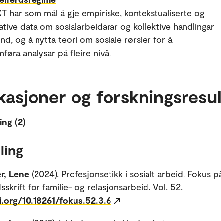
 har som mål å gje empiriske, kontekstualiserte og
tive data om sosialarbeidarar og kollektive handlingar
land, og å nytta teori om sosiale rørsler for å
føra analysar på fleire nivå.
kasjoner og forskningsresul
ing (2)
ling
r, Lene
(2024). Profesjonsetikk i sosialt arbeid. Fokus p
sskrift for familie- og relasjonsarbeid. Vol. 52.
i.org/10.18261/fokus.52.3.6