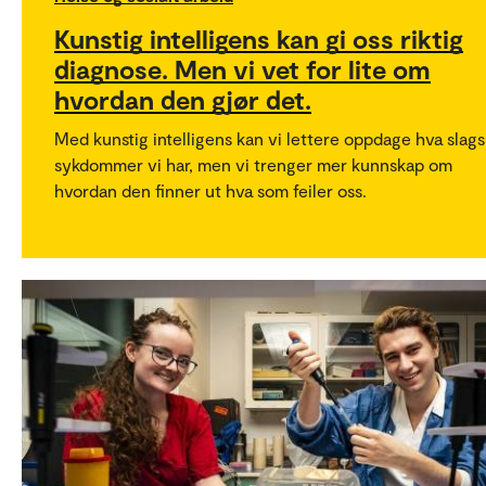
Kunstig intelligens kan gi oss riktig
diagnose. Men vi vet for lite om
hvordan den gjør det.
Med kunstig intelligens kan vi lettere oppdage hva slags
sykdommer vi har, men vi trenger mer kunnskap om
hvordan den finner ut hva som feiler oss.