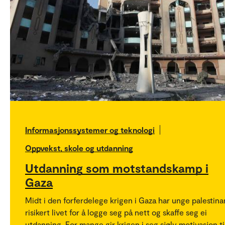
Informasjonssystemer og teknologi
Oppvekst, skole og utdanning
Utdanning som motstandskamp i
Gaza
Midt i den forferdelege krigen i Gaza har unge palestina
risikert livet for å logge seg på nett og skaffe seg ei
utdanning. For mange gir krigen i seg sjølv motivasjon ti