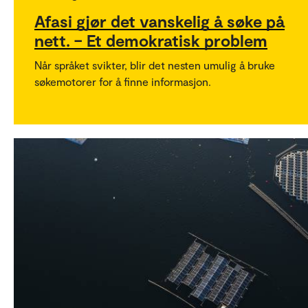
Afasi gjør det vanskelig å søke på
nett. – Et demokratisk problem
Når språket svikter, blir det nesten umulig å bruke
søkemotorer for å finne informasjon.