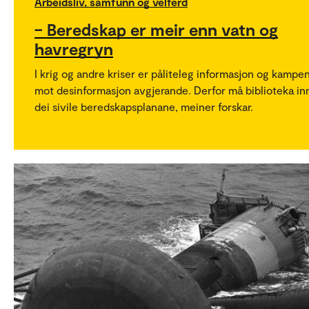
Arbeidsliv, samfunn og velferd
– Beredskap er meir enn vatn og
havregryn
I krig og andre kriser er påliteleg informasjon og kampe
mot desinformasjon avgjerande. Derfor må biblioteka inn
dei sivile beredskapsplanane, meiner forskar.