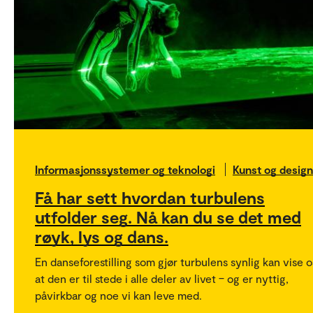
Informasjonssystemer og teknologi
Kunst og design
Få har sett hvordan turbulens
utfolder seg. Nå kan du se det med
røyk, lys og dans.
En danseforestilling som gjør turbulens synlig kan vise o
at den er til stede i alle deler av livet – og er nyttig,
påvirkbar og noe vi kan leve med.