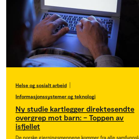
Helse og sosialt arbeid
Informasjonssystemer og teknologi
Ny studie kartlegger direktesendte
overgrep mot barn: – Toppen av
isfjellet
De norske gjerningsmennene kommer fra alle samfunnsl