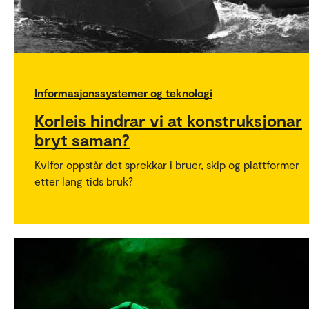
Informasjonssystemer og teknologi
Korleis hindrar vi at konstruksjonar
bryt saman?
Kvifor oppstår det sprekkar i bruer, skip og plattformer
etter lang tids bruk?