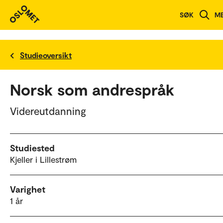
SØK
M
Studieoversikt
Norsk som andrespråk
Videreutdanning
Studiested
Kjeller i Lillestrøm
Varighet
1 år