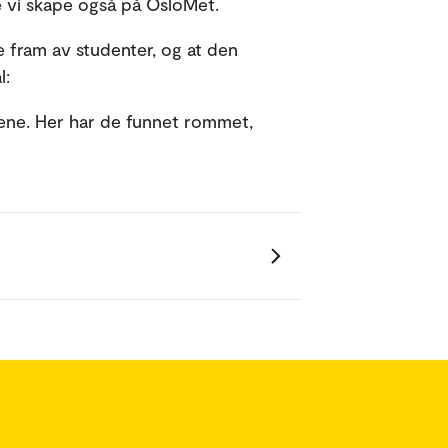
le vi skape også på OsloMet.
re fram av studenter, og at den
l:
tene. Her har de funnet rommet,