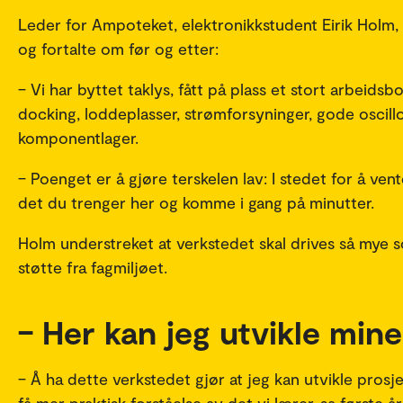
Leder for Ampoteket, elektronikkstudent Eirik Holm
og fortalte om før og etter:
– Vi har byttet taklys, fått på plass et stort arbeidsb
docking, loddeplasser, strømforsyninger, gode oscil
komponentlager.
– Poenget er å gjøre terskelen lav: I stedet for å vent
det du trenger her og komme i gang på minutter.
Holm understreket at verkstedet skal drives så mye 
støtte fra fagmiljøet.
– Her kan jeg utvikle min
– Å ha dette verkstedet gjør at jeg kan utvikle prosje
få mer praktisk forståelse av det vi lærer, sa første 