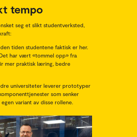
skt tempo
sket seg et slikt studentverksted,
raft:
 den tiden studentene faktisk er her.
 Det har vært «tommel opp» fra
ir mer praktisk læring, bedre
dre universiteter leverer prototyper
ir komponenttjenester som senker
egen variant av disse rollene.