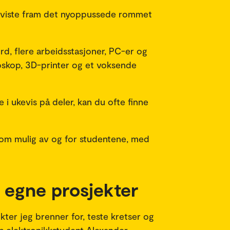
, viste fram det nyoppussede rommet
ord, flere arbeidsstasjoner, PC-er og
loskop, 3D-printer og et voksende
e i ukevis på deler, kan du ofte finne
som mulig av og for studentene, med
e egne prosjekter
kter jeg brenner for, teste kretser og
års elektronikkstudent Alexander