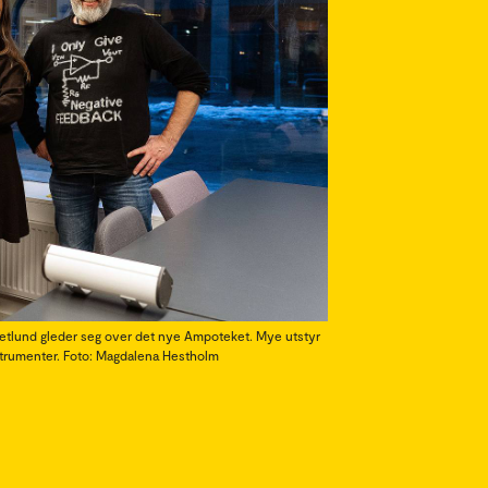
 Jetlund gleder seg over det nye Ampoteket. Mye utstyr
nstrumenter. Foto: Magdalena Hestholm