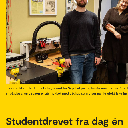
Elektronikkstudent Eirik Holm, prorektor Silje Fekjær og førsteamanuensis Ola
er på plass, og veggen er utsmykket med utklipp som viser gamle elektriske i
Studentdrevet fra dag én