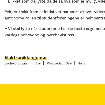
– Blikket som da lyste da de så hva som er mulig, vil
Fekjær trakk fram at initiativet har vært drevet vide
autonome rollen til studentforeningene er helt sentra
– Vi skal lytte når studentene har de beste argumen
kartlagt behovene og overbevist oss.
Elektronikkingeniør
Bachelorprogram
3 år
Pilestredet i Oslo
Heltid