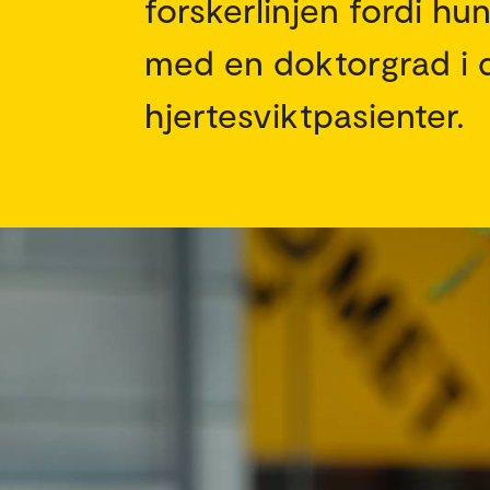
forskerlinjen fordi hu
med en doktorgrad i 
hjertesviktpasienter.