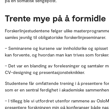
på en somatisk sengepost.
Trente mye på å formidle
Forskerlinjestudentene følger ulike masterprogramme
samles jevnlig til obligatoriske forskerlinjeseminarer.
– Seminarene og kursene var innholdsrike og spisset 
kan forvente, og hvordan man kan trives som forsker
– Det var en blanding av forelesninger og samtaler med
CV-designing og presentasjonsteknikker.
Studentene får omfattende trening i å presentere fo
som er en sentral ferdighet i akademiske sammenhen
– I tillegg ble vi utfordret utenfor rammene av OsloMe
presentere forskningen min på konferanser både nasjo