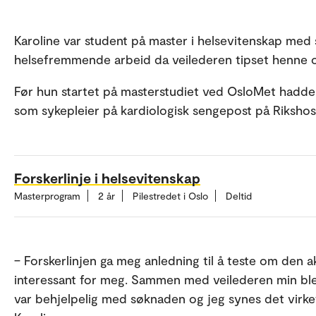
Karoline var student på master i helsevitenskap med
helsefremmende arbeid da veilederen tipset henne o
Før hun startet på masterstudiet ved OsloMet hadde h
som sykepleier på kardiologisk sengepost på Rikshosp
Forskerlinje i helsevitenskap
Masterprogram
2 år
Pilestredet i Oslo
Deltid
– Forskerlinjen ga meg anledning til å teste om den
interessant for meg. Sammen med veilederen min ble 
var behjelpelig med søknaden og jeg synes det virke