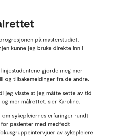
lrettet
v progresjonen på masterstudiet,
njen kunne jeg bruke direkte inn i
erlinjestudentene gjorde meg mer
ill og tilbakemeldinger fra de andre.
di jeg visste at jeg måtte sette av tid
re og mer målrettet, sier Karoline.
 om sykepleiernes erfaringer rundt
g for pasienter med medfødt
e fokusgruppeintervjuer av sykepleiere