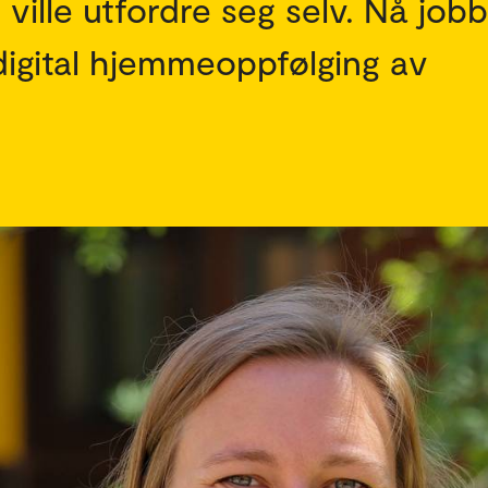
n ville utfordre seg selv. Nå job
digital hjemmeoppfølging av