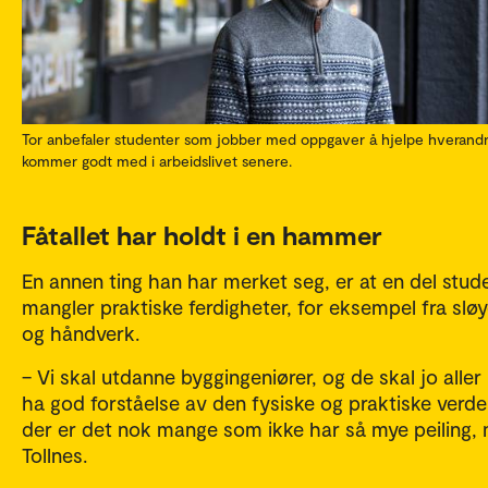
Tor anbefaler studenter som jobber med oppgaver å hjelpe hverandr
kommer godt med i arbeidslivet senere.
Fåtallet har holdt i en hammer
En annen ting han har merket seg, er at en del stud
mangler praktiske ferdigheter, for eksempel fra slø
og håndverk.
– Vi skal utdanne byggingeniører, og de skal jo aller 
ha god forståelse av den fysiske og praktiske verd
der er det nok mange som ikke har så mye peiling,
Tollnes.