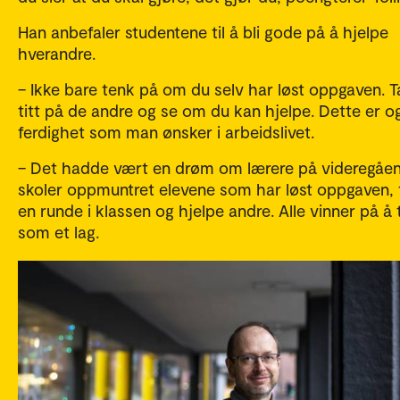
Han anbefaler studentene til å bli gode på å hjelpe
hverandre.
– Ikke bare tenk på om du selv har løst oppgaven. T
titt på de andre og se om du kan hjelpe. Dette er o
ferdighet som man ønsker i arbeidslivet.
– Det hadde vært en drøm om lærere på videregåe
skoler oppmuntret elevene som har løst oppgaven, ti
en runde i klassen og hjelpe andre. Alle vinner på å
som et lag.