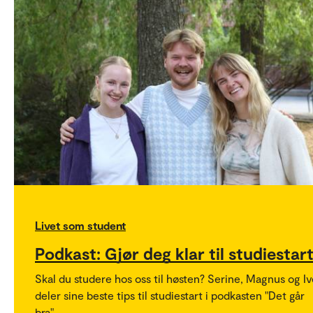
Livet som student
Podkast: Gjør deg klar til studiestar
Skal du studere hos oss til høsten? Serine, Magnus og Iv
deler sine beste tips til studiestart i podkasten "Det går
bra".