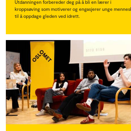
Utdanningen forbereder deg på å bli en lærer i
kroppsøving som motiverer og engasjerer unge mennes
til å oppdage gleden ved idrett.