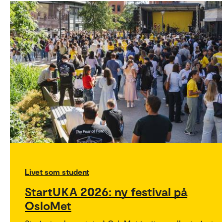
Livet som student
StartUKA 2026: ny festival på
OsloMet