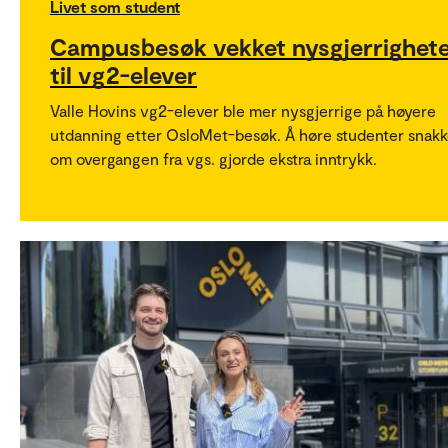
Livet som student
Campusbesøk vekket nysgjerrighet
til vg2-elever
Valle Hovins vg2-elever ble mer nysgjerrige på høyere
utdanning etter OsloMet-besøk. Å høre studenter snak
om overgangen fra vgs. gjorde ekstra inntrykk.