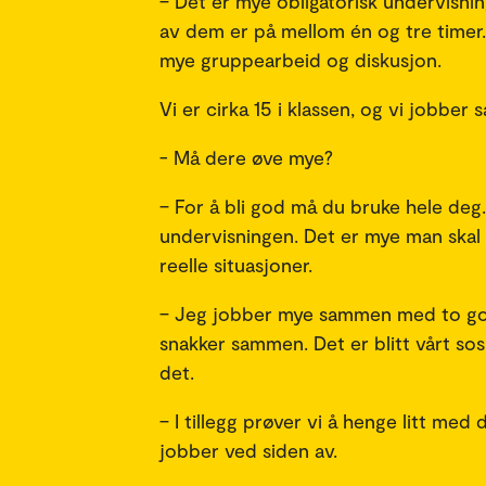
– Det er mye obligatorisk undervisnin
av dem er på mellom én og tre timer. 
mye gruppearbeid og diskusjon.
Vi er cirka 15 i klassen, og vi jobber
- Må dere øve mye?
– For å bli god må du bruke hele de
undervisningen. Det er mye man skal g
reelle situasjoner.
– Jeg jobber mye sammen med to gode
snakker sammen. Det er blitt vårt sosi
det.
– I tillegg prøver vi å henge litt med 
jobber ved siden av.