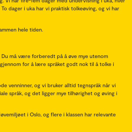
g. Vi har fire-fem dager med undervisning i uka, hver
To dager i uka har vi praktisk tolkeøving, og vi har
 sammen hele tiden.
g. Du må være forberedt på å øve mye utenom
jennom for å lære språket godt nok til å tolke i
 venninner, og vi bruker alltid tegnspråk når vi
ale språk, og det ligger mye tilhørighet og øving i
døvemiljøet i Oslo, og flere i klassen har relevante