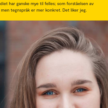
iet har ganske mye til felles; som forståelsen av
men tegnspråk er mer konkret. Det liker jeg.