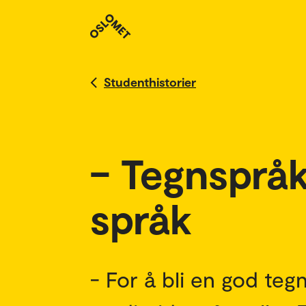
Studenthistorier
– Tegnsprå
språk
- For å bli en god te