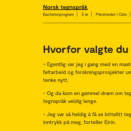
Norsk tegnspråk
Bachelorprogram
3 år
Pilestredet i Oslo
Hvorfor valgte du
– Egentlig var jeg i gang med en mas
feltarbeid og forskningsprosjekter um
tenke nytt.
- Og da kom en gammel drøm om tegns
tegnspråk veldig lenge.
- Jeg var så heldig å få se bittelitt t
inntrykk på meg, forteller Eirin.