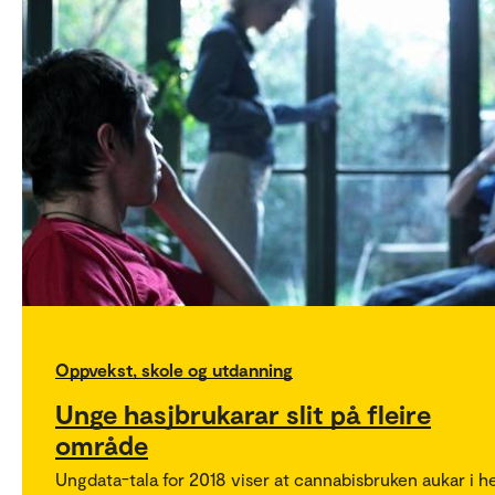
Oppvekst, skole og utdanning
Unge hasjbrukarar slit på fleire
område
Ungdata-tala for 2018 viser at cannabisbruken aukar i he