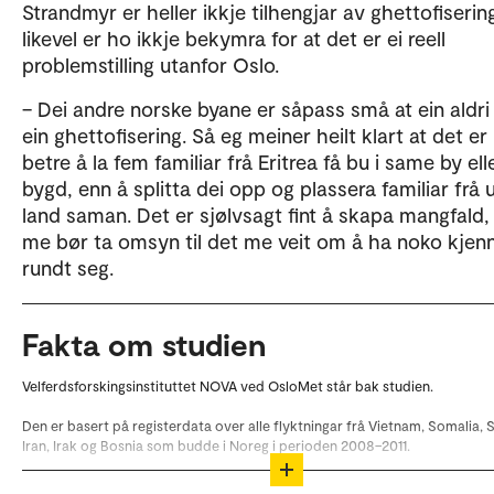
Strandmyr er heller ikkje tilhengjar av ghettofiseri
likevel er ho ikkje bekymra for at det er ei reell
problemstilling utanfor Oslo.
– Dei andre norske byane er såpass små at ein aldri v
ein ghettofisering. Så eg meiner heilt klart at det e
betre å la fem familiar frå Eritrea få bu i same by ell
bygd, enn å splitta dei opp og plassera familiar frå u
land saman. Det er sjølvsagt fint å skapa mangfald
me bør ta omsyn til det me veit om å ha noko kjen
rundt seg.
Fakta om studien
Velferdsforskingsinstituttet NOVA ved OsloMet står bak studien.
Den er basert på registerdata over alle flyktningar frå Vietnam, Somalia, S
Iran, Irak og Bosnia som budde i Noreg i perioden 2008–2011.
Studien vart publisert i tidsskriftet Social Science and Medicine i mai 2018