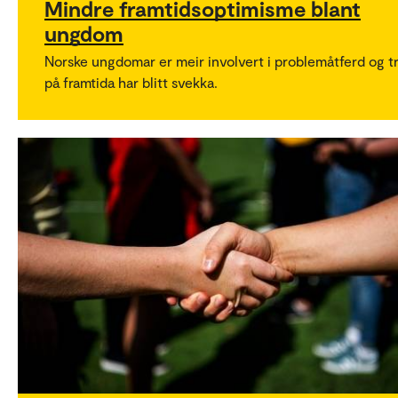
Mindre framtidsoptimisme blant
ungdom
Norske ungdomar er meir involvert i problemåtferd og t
på framtida har blitt svekka.