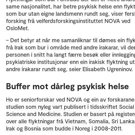
same nasjonalitet, har betre psykisk helse enn flyk
som bur utan eigne landsmenn rundt seg, viser fers
forsking frå velferdsforskingsinstituttet NOVA ved
OsloMet.
– Det betyr at når me samanliknar til dømes ein fly
frå Irak som bur i område med andre irakarar, vil d
personen i snitt ha langt færre besøk eller innleggin
psykiatriske institusjonar enn ein irakisk flyktning u
andre irakarar rundt seg, seier Elisabeth Ugreninov.
Buffer mot dårleg psykisk helse
Ho er seniorforskar ved NOVA og ein av forskarane
studien som nyleg vart publisert i tidsskriftet Social
Science and Medicine. Studien er basert på registe
over alle flyktningar frå Vietnam, Somalia, Sri Lanka,
Irak og Bosnia som budde i Noreg i 2008-2011.