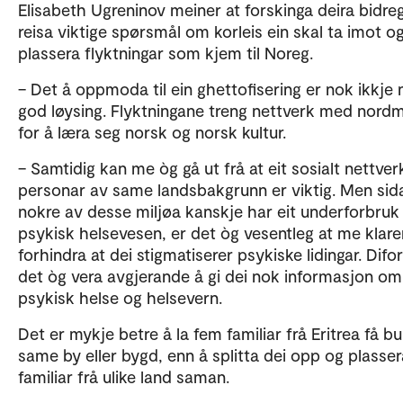
Elisabeth Ugreninov meiner at forskinga deira bidreg 
reisa viktige spørsmål om korleis ein skal ta imot o
plassera flyktningar som kjem til Noreg.
– Det å oppmoda til ein ghettofisering er nok ikkje
god løysing. Flyktningane treng nettverk med nordm
for å læra seg norsk og norsk kultur.
– Samtidig kan me òg gå ut frå at eit sosialt nettve
personar av same landsbakgrunn er viktig. Men sid
nokre av desse miljøa kanskje har eit underforbruk
psykisk helsevesen, er det òg vesentleg at me klare
forhindra at dei stigmatiserer psykiske lidingar. Difor
det òg vera avgjerande å gi dei nok informasjon om
psykisk helse og helsevern.
Det er mykje betre å la fem familiar frå Eritrea få bu
same by eller bygd, enn å splitta dei opp og plasser
familiar frå ulike land saman.