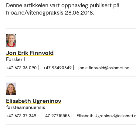
Denne artikkelen vart opphavleg publisert på
hioa.no/vitenogpraksis 28.06.2018.
Jon Erik Finnvold
Forsker I
+47 672 36 090
+47 93490649
jon.e.finnvold@oslomet.no
Elisabeth Ugreninov
førsteamanuensis
+47 672 37 349
+47 97715556
Elisabeth.Ugreninov@oslomet.