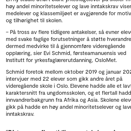
høy andel minoritetselever og lave inntakskrav viser
medelever og klassemiljøet er avgjørende for moti
og tilhørighet til skolen.
– På tross av flere tidligere antakelser, så evner elev
med svake faglige forutsetninger å støtte hverandr
dermed medvirke til å gjennomføre videregående
opplæring, sier Evi Schmid, førsteamanuensis ved
Institutt for yrkesfaglærerutdanning, OsloMet.
Schmid foretok mellom oktober 2019 og januar 20
intervjuer med 22 elever som gikk andre året på
videregående skole i Oslo. Elevene hadde alle et lav
karaktersnitt fra ungdomsskolen, og et flertall had
innvandrerbakgrunn fra Afrika og Asia. Skolene ele
gikk på hadde en høy andel minoritetselever og lav
inntakskrav.