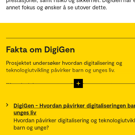
annet fokus og ønsker å se utover dette.
Fakta om DigiGen
Prosjektet undersøker hvordan digitalisering og
teknologiutvikling påvirker barn og unges liv.
"Den digitale generasjonen" er den generasjonen av
som aldri har opplevd en verden uten internett,
smarttelefoner og sosiale medier. Det er dette prosj
DigiGen - Hvordan påvirker digitaliseringen ba
navn DigiGen henspiller på.
unges liv
Hvordan påvirker digitalisering og teknologiutvik
Over en periode på tre år skal vi sammen med forske
barn og unge?
hele Europa undersøke hvordan pågående digitaliser
teknologiutvikling påvirker barn og unges liv. Vi skal 