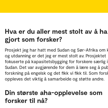
kunnskap om hvordan og på hvilke måter unges
hverdagsliv kan påvirkes positivt av ny teknologi, m
også se på mulige utfordringer denne teknologien gir
utdanning, familieliv, vennerelasjoner, fritid og sosial
deltagelse.
Hva er du aller mest stolt av å ha
gjort som forsker?
Prosjekt jeg har hatt med Sudan og Sør-Afrika om 
og utdanning er det jeg er mest stolt av. Prosjektet
fokuserte på kapasitetsbygging for forskere særlig i
Sudan. Det var avgjørende for dem å lære seg å pub
forskning på engelsk og det fikk vi fikk til. Som fors
oppleves det viktig å samarbeide og støtte andre.
Din største aha-opplevelse som
forsker til nå?