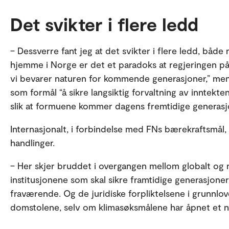
Det svikter i flere ledd
– Dessverre fant jeg at det svikter i flere ledd, både 
hjemme i Norge er det et paradoks at regjeringen på d
vi bevarer naturen for kommende generasjoner,” men
som formål “å sikre langsiktig forvaltning av inntekt
slik at formuene kommer dagens fremtidige generasjo
Internasjonalt, i forbindelse med FNs bærekraftsmål, 
handlinger.
– Her skjer bruddet i overgangen mellom globalt og na
institusjonene som skal sikre framtidige generasjoner 
fraværende. Og de juridiske forpliktelsene i grunnlove
domstolene, selv om klimasøksmålene har åpnet et ny