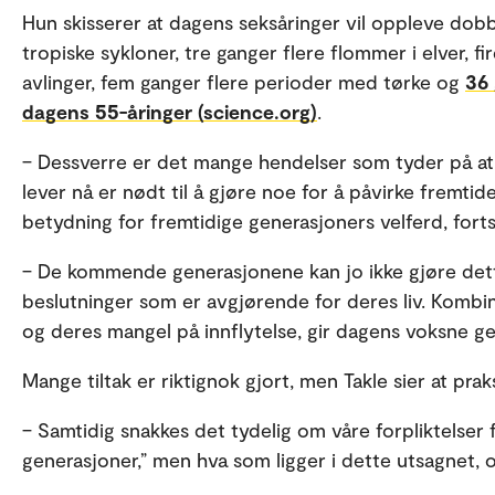
Hun skisserer at dagens seksåringer vil oppleve do
tropiske sykloner, tre ganger flere flommer i elver, 
avlinger, fem ganger flere perioder med tørke og
36
dagens 55-åringer (science.org)
.
– Dessverre er det mange hendelser som tyder på at 
lever nå er nødt til å gjøre noe for å påvirke fremt
betydning for fremtidige generasjoners velferd, fort
– De kommende generasjonene kan jo ikke gjøre dette 
beslutninger som er avgjørende for deres liv. Kombi
og deres mangel på innflytelse, gir dagens voksne ge
Mange tiltak er riktignok gjort, men Takle sier at pra
– Samtidig snakkes det tydelig om våre forpliktelser f
generasjoner,” men hva som ligger i dette utsagnet, o