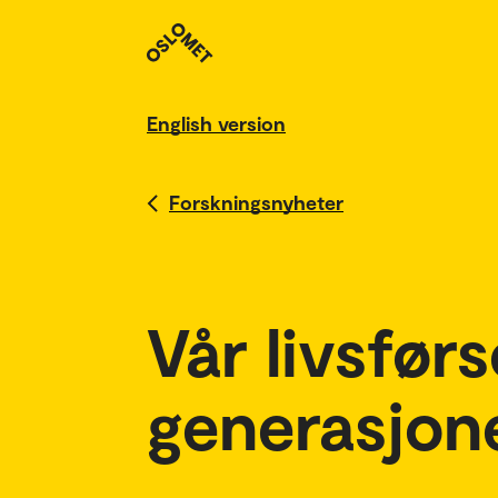
English version
Forskningsnyheter
Vår livsførs
generasjon