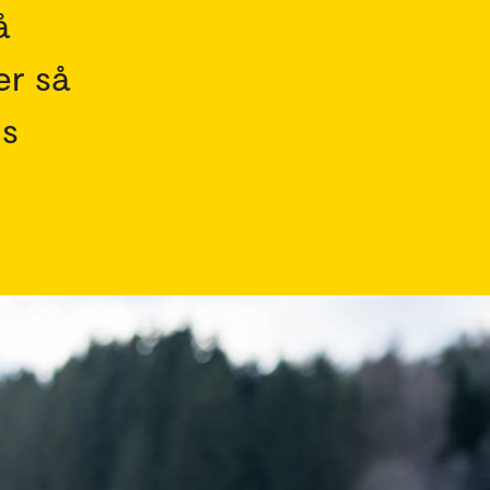
å
er så
ns