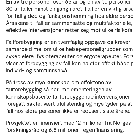
En av tre personer over 65 år og en av to personer
80 år faller minst en gang i året. Fall er en viktig årsa
for tidlig død og funksjonshemming hos eldre perso
Årsakene til fall er sammensatte og multifaktorielle,
effektive intervensjoner retter seg mot ulike risikofa
Fallforebygging er en tverrfaglig oppgave og krever
samarbeid mellom ulike helsepersonellgrupper som 
sykepleiere, fysioterapeuter og ergoterapeuter. For
viser at forebygging av fall kan ha stor effekt både 
individ- og samfunnsnivå.
På tross av mye kunnskap om effektene av
fallforebygging så har implementeringen av
kunnskapsbaserte fallforebyggende intervensjoner
foregått sakte, vært ufullstendig og mye tyder på at 
fall hos eldre personer ikke er redusert siste årene.
Prosjektet er finansiert med 12 millioner fra Norges
forskningsråd og 6,5 millioner i egenfinansiering.