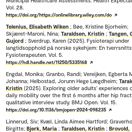
Municipal Healthcare Assessments. Health Expectat
Vol. 28.
https://doi.org/https://onlinelibrary.wiley.com/do
Telenius, Elisabeth Wiken
; Bøe, Kristine Bjorheim;
Skjæret-Maroni, Nina;
Taraldsen, Kristin
;
Tangen, 
Gujord
; Sverdrup, Karen (2025). Fysioterapi under
langtidsopphold på norske sykehjem: En tverrsnitts
Fysioterapeuten. Vol. 5.
https://hdl.handle.net/11250/5335168
Engdal, Monika; Granbo, Randi; Vereijken, Egberta 
Johanna; Helbostad, Jorunn Hege Lægdheim;
Taral
Kristin
(2025). Exploring older adults' experiences 
daily mobility over the first 6 months after hip fract
qualitative interview study. BMJ Open. Vol. 15.
https://doi.org/10.1136/bmjopen-2024-098235
Linnerud, Siv; Kvæl, Linda Aimee Hartford; Graverho
Birgitte;
Bjerk, Maria
;
Taraldsen, Kristin
;
Brovold,