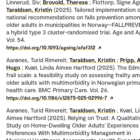
Linnerud, Siv;
Brovold, Therese
; Flottorp, Signe Ag
Taraldsen, Kristin
(2025). Tailored implementation 
national recommendations on falls prevention amon
older adults in municipalities in Norway—FALLPRE
a hybrid type 3 cluster-randomised trial. Age and A
Vol. 54.
https://doi.org/10.1093/ageing/afaf312
Aarønes, Turid Rimereit;
Taraldsen, Kristin
;
Pripp, 
Hugo
; Kvæl, Linda Aimee Hartford (2025). The Ed
frail scale: a feasibility study on assessing frailty a
older adults with multimorbidity in Norwegian prim
health care. BMC Primary Care. Vol. 26.
https://doi.org/10.1186/s12875-025-02996-7
Aarønes, Turid Rimereit;
Taraldsen, Kristin
; Kvæl, L
Aimee Hartford (2025). Relying on Trust: A Qualitati
Study on Home-Dwelling Older Adults' Experiences
Preferences With Multimorbidity Management in