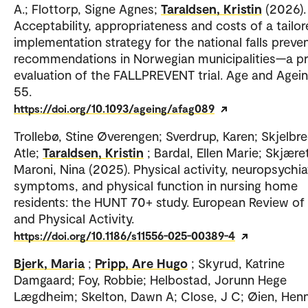
A.; Flottorp, Signe Agnes;
Taraldsen, Kristin
(2026).
Acceptability, appropriateness and costs of a tailo
implementation strategy for the national falls preve
recommendations in Norwegian municipalities—a p
evaluation of the FALLPREVENT trial. Age and Ageing
55.
https://doi.org/10.1093/ageing/afag089
Trollebø, Stine Øverengen; Sverdrup, Karen; Skjelbre
Atle;
Taraldsen, Kristin
; Bardal, Ellen Marie; Skjære
Maroni, Nina (2025). Physical activity, neuropsychia
symptoms, and physical function in nursing home
residents: the HUNT 70+ study. European Review of
and Physical Activity.
https://doi.org/10.1186/s11556-025-00389-4
Bjerk, Maria
;
Pripp, Are Hugo
; Skyrud, Katrine
Damgaard; Foy, Robbie; Helbostad, Jorunn Hege
Lægdheim; Skelton, Dawn A; Close, J C; Øien, Henn