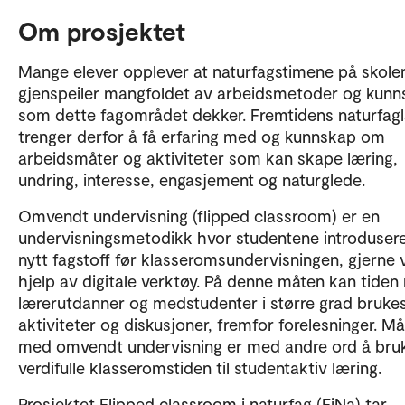
Om prosjektet
Mange elever opplever at naturfagstimene på skole
gjenspeiler mangfoldet av arbeidsmetoder og kun
som dette fagområdet dekker. Fremtidens naturfag
trenger derfor å få erfaring med og kunnskap om
arbeidsmåter og aktiviteter som kan skape læring,
undring, interesse, engasjement og naturglede.
Omvendt undervisning (flipped classroom) er en
undervisningsmetodikk hvor studentene introdusere
nytt fagstoff før klasseromsundervisningen, gjerne 
hjelp av digitale verktøy. På denne måten kan tide
lærerutdanner og medstudenter i større grad brukes 
aktiviteter og diskusjoner, fremfor forelesninger. Må
med omvendt undervisning er med andre ord å bru
verdifulle klasseromstiden til studentaktiv læring.
Prosjektet Flipped classroom i naturfag (FiNa) tar