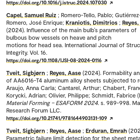
https://doi.org/10.1016/j.istruc.2024.107030
Capel, Samuel Ruiz
; Romero-Tello, Pablo; Gutiérrez
Romero, José Enrique;
Kraniotis, Dimitrios
;
Reyes,
(2024). Influence of the main bulb’s parameters of
bulbous bow vessels on heave and pitch
motions for head sea. International Journal of Struc
Integrity. Vol. 16.
https://doi.org/10.1108/IJSI-08-2024-0116
Tveit, Sigbjørn
;
Reyes, Aase
(2024). Formability a
of AA6016-T4 aluminum alloy sheets subjected to r
Araujo, Anna Carla; Cantarel, Arthur; Chabert, Fran
Korycki, Adrian; Olivier, Philippe; Schmidt, Fabrice (
Material Forming – ESAFORM 2024
. s. 989-998. Ma
Research Forum LLC.
https://doi.org/10.21741/9781644903131-109
Tveit, Sigbjørn
;
Reyes, Aase
;
Erduran, Emrah
(202
Parametric failure limit detection for the sheet meta