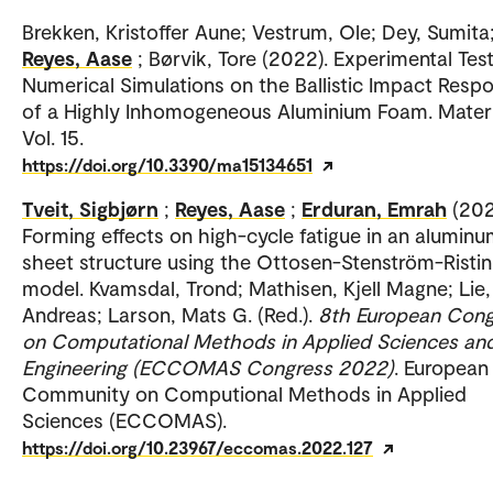
Brekken, Kristoffer Aune; Vestrum, Ole; Dey, Sumita
Reyes, Aase
; Børvik, Tore (2022). Experimental Tes
Numerical Simulations on the Ballistic Impact Resp
of a Highly Inhomogeneous Aluminium Foam. Materi
Vol. 15.
https://doi.org/10.3390/ma15134651
Tveit, Sigbjørn
;
Reyes, Aase
;
Erduran, Emrah
(202
Forming effects on high-cycle fatigue in an alumin
sheet structure using the Ottosen-Stenström-Rist
model. Kvamsdal, Trond; Mathisen, Kjell Magne; Lie,
Andreas; Larson, Mats G. (Red.).
8th European Cong
on Computational Methods in Applied Sciences an
Engineering (ECCOMAS Congress 2022)
. European
Community on Computional Methods in Applied
Sciences (ECCOMAS).
https://doi.org/10.23967/eccomas.2022.127