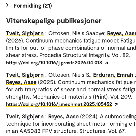
Formidling (21)
Vitenskapelige publikasjoner
Tveit, Sigbjørn
; Ottosen, Niels Saabye;
Reyes, Aas
(2026). Continuum mechanics fatigue model: Fatigu
limits for out-of-phase combinations of normal an
shear stress. Procedia Structural Integrity. Vol. 82.
https://doi.org/10.1016/j.prostr.2026.04.018
Tveit, Sigbjørn
; Ottosen, Niels S.;
Erduran, Emrah
Reyes, Aase
(2025). Continuum mechanics fatigue
for arbitrary ratios of shear and normal stress fatig
strengths. Mechanics of materials (Print). Vol. 209.
https://doi.org/10.1016/j.mechmat.2025.105452
Tveit, Sigbjørn
;
Reyes, Aase
(2024). A submodelin
technique for incorporating sheet metal forming ef
in an AA5083 FPV structure. Structures. Vol. 67.