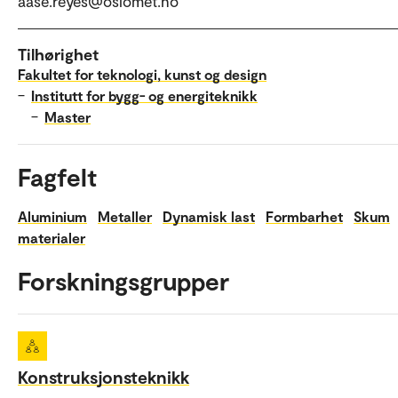
aase.reyes@oslomet.no
Tilhørighet
Fakultet for teknologi, kunst og design
–
Institutt for bygg- og energiteknikk
–
Master
Fagfelt
Aluminium
Metaller
Dynamisk last
Formbarhet
Skum
materialer
Forskningsgrupper
Konstruksjonsteknikk