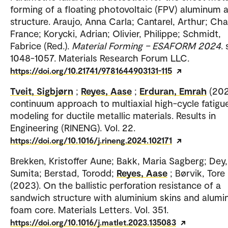
forming of a floating photovoltaic (FPV) aluminum a
structure. Araujo, Anna Carla; Cantarel, Arthur; Cha
France; Korycki, Adrian; Olivier, Philippe; Schmidt,
Fabrice (Red.).
Material Forming – ESAFORM 2024
. 
1048-1057. Materials Research Forum LLC.
https://doi.org/10.21741/9781644903131-115
Tveit, Sigbjørn
;
Reyes, Aase
;
Erduran, Emrah
(202
continuum approach to multiaxial high-cycle fatigu
modeling for ductile metallic materials. Results in
Engineering (RINENG). Vol. 22.
https://doi.org/10.1016/j.rineng.2024.102171
Brekken, Kristoffer Aune; Bakk, Maria Sagberg; Dey,
Sumita; Berstad, Torodd;
Reyes, Aase
; Børvik, Tore
(2023). On the ballistic perforation resistance of a
sandwich structure with aluminium skins and alumi
foam core. Materials Letters. Vol. 351.
https://doi.org/10.1016/j.matlet.2023.135083