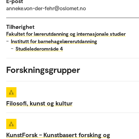
E-post
anneke.von-der-fehr@oslomet.no
Tilhørighet
Fakultet for lærerutdanning og internasjonale studier
–
Institutt for barnehagelærerutdanning
–
Studielederområde 4
Forskningsgrupper
Filosofi, kunst og kultur
KunstForsk – Kunstbasert forsking og