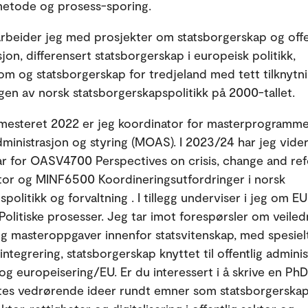
 metode og prosess-sporing.
arbeider jeg med prosjekter om statsborgerskap og offe
jon, differensert statsborgerskap i europeisk politikk,
om og statsborgerskap for tredjeland med tett tilknytni
ngen av norsk statsborgerskapspolitikk på 2000-tallet.
mesteret 2022 er jeg koordinator for masterprogramme
administrasjon og styring (MOAS). I 2023/24 har jeg vide
 for OASV4700 Perspectives on crisis, change and ref
tor og MINF6500 Koordineringsutfordringer i norsk
spolitikk og forvaltning . I tillegg underviser i jeg om EU
litiske prosesser. Jeg tar imot forespørsler om veiled
g masteroppgaver innenfor statsvitenskap, med spesiel
integrering, statsborgerskap knyttet til offentlig adminis
og europeisering/EU. Er du interessert i å skrive en PhD
tes vedrørende ideer rundt emner som statsborgerska