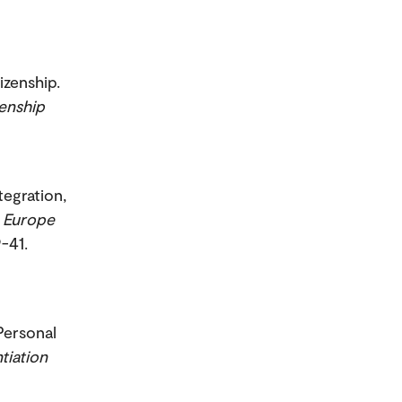
izenship.
enship
tegration,
.
Europe
9-41.
Personal
tiation