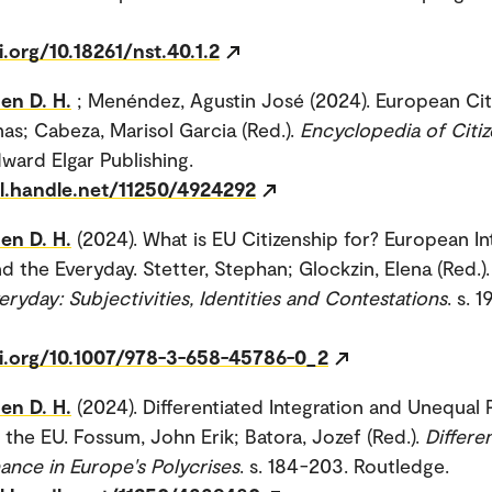
i.org/10.18261/nst.40.1.2
en D. H.
; Menéndez, Agustin José (2024). European Cit
mas; Cabeza, Marisol Garcia (Red.).
Encyclopedia of Citiz
dward Elgar Publishing.
dl.handle.net/11250/4924292
en D. H.
(2024). What is EU Citizenship for? European In
nd the Everyday. Stetter, Stephan; Glockzin, Elena (Red.)
eryday: Subjectivities, Identities and Contestations
. s. 1
oi.org/10.1007/978-3-658-45786-0_2
en D. H.
(2024). Differentiated Integration and Unequal 
 the EU. Fossum, John Erik; Batora, Jozef (Red.).
Differen
nce in Europe's Polycrises
. s. 184-203. Routledge.