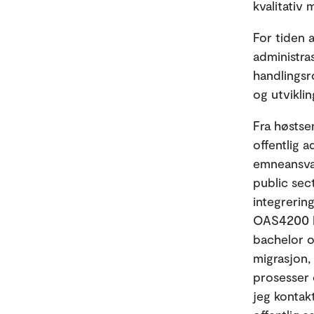
kvalitativ
For tiden 
administras
handlingsr
og utvikli
Fra høstse
offentlig 
emneansvar
public sec
integrering
OAS4200 Po
bachelor o
migrasjon, 
prosesser 
jeg kontak