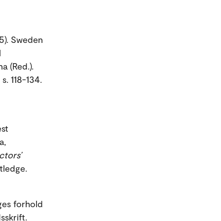
25). Sweden
l
a (Red.).
. s. 118-134.
est
a,
ctors’
tledge.
ges forhold
skrift.