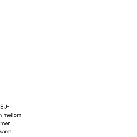
 EU-
on mellom
g mer
 samt