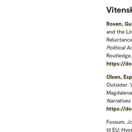
Vitens
Rosen, Gu
and the Li
Reluctance
Political 
Routledge.
https://d
Olsen, Esp
Outsider: 
Magdalena;
Narratives
https://d
Fossum, Jo
til EU: Hvo