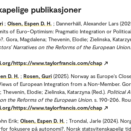
kapelige publikasjoner
ri
;
Olsen, Espen D. H.
; Dannerhäll, Alexander Lars (20
mits of Euro-Optimism: Pragmatic Integration or Politica
?. Gora, Magdalena; Thevenin, Elodie; Zielinska, Katarzyn
Actors’ Narratives on the Reforms of the European Union
oi.org/https://www.taylorfrancis.com/chap
en D. H.
;
Rosen, Guri
(2025). Norway as Europe's Clos
Views of European Integration from a Non-Member. Gor
 Thevenin, Elodie; Zielinska, Katarzyna (Red.).
Political A
 on the Reforms of the European Union
. s. 190-206. Rou
oi.org/https://www.taylorfrancis.com/chap
hn Erik;
Olsen, Espen D. H.
; Trondal, Jarle (2024). Nor
rfor fokusere på autonomi?. Norsk statsvitenskapelig tids