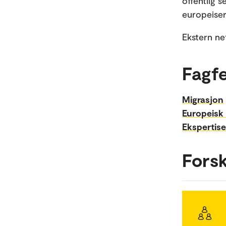
offentlig s
europeiser
Ekstern ne
Fagfe
Migrasjon
Europeisk 
Ekspertise
Fors