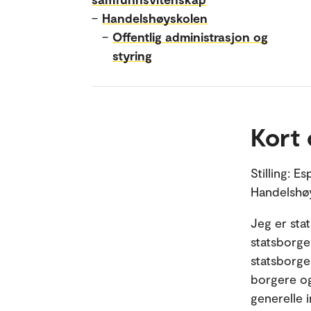
–
Handelshøyskolen
–
Offentlig administrasjon og
styring
Kort
Stilling: E
Handelshøy
Jeg er stat
statsborge
statsborge
borgere og
generelle 