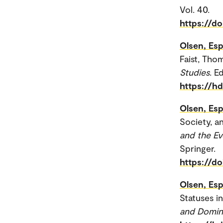
Vol. 40.
https://do
Olsen, Esp
Faist, Tho
Studies
. E
https://h
Olsen, Esp
Society, a
and the Ev
Springer.
https://d
Olsen, Esp
Statuses in
and Domina