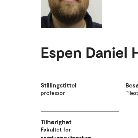
Espen Daniel 
Stillingstittel
Bes
professor
Piles
Tilhørighet
Fakultet for
samfunnsvitenskap