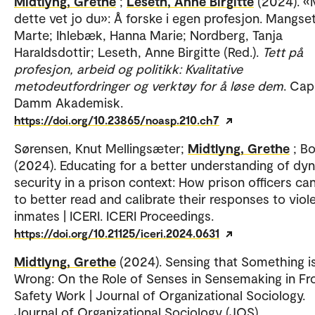
Midtlyng, Grethe
;
Leseth, Anne Birgitte
(2024). 
dette vet jo du»: Å forske i egen profesjon. Mangset
Marte; Ihlebæk, Hanna Marie; Nordberg, Tanja
Haraldsdottir; Leseth, Anne Birgitte (Red.).
Tett på
profesjon, arbeid og politikk: Kvalitative
metodeutfordringer og verktøy for å løse dem
. Cap
Damm Akademisk.
https://doi.org/10.23865/noasp.210.ch7
Sørensen, Knut Mellingsæter;
Midtlyng, Grethe
; B
(2024). Educating for a better understanding of dy
security in a prison context: How prison officers can
to better read and calibrate their responses to viol
inmates | ICERI. ICERI Proceedings.
https://doi.org/10.21125/iceri.2024.0631
Midtlyng, Grethe
(2024). Sensing that Something i
Wrong: On the Role of Senses in Sensemaking in Fro
Safety Work | Journal of Organizational Sociology.
Journal of Organizational Sociology (JOS).