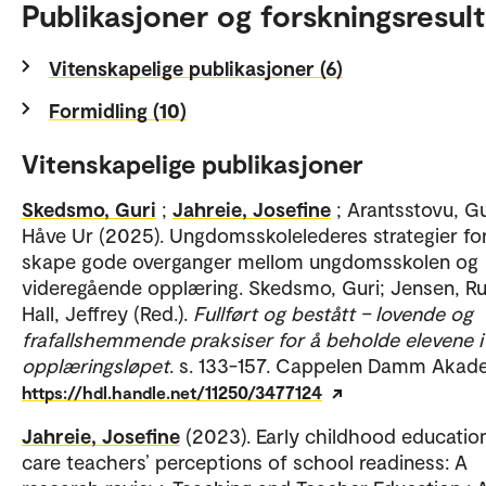
Publikasjoner og forskningsresult
Vitenskapelige publikasjoner (6)
Formidling (10)
Vitenskapelige publikasjoner
Skedsmo, Guri
;
Jahreie, Josefine
; Arantsstovu, G
Håve Ur (2025). Ungdomsskolelederes strategier fo
skape gode overganger mellom ungdomsskolen og
videregående opplæring. Skedsmo, Guri; Jensen, Ru
Hall, Jeffrey (Red.).
Fullført og bestått – lovende og
frafallshemmende praksiser for å beholde elevene i
opplæringsløpet
. s. 133-157. Cappelen Damm Akad
https://hdl.handle.net/11250/3477124
Jahreie, Josefine
(2023). Early childhood educatio
care teachers’ perceptions of school readiness: A