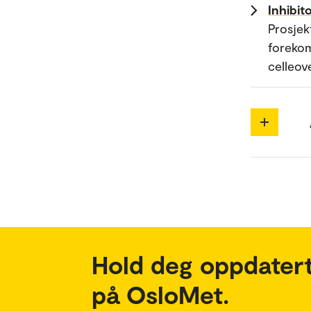
Inhibit
Prosjek
forekom
celleov
Hold deg oppdatert
på OsloMet.