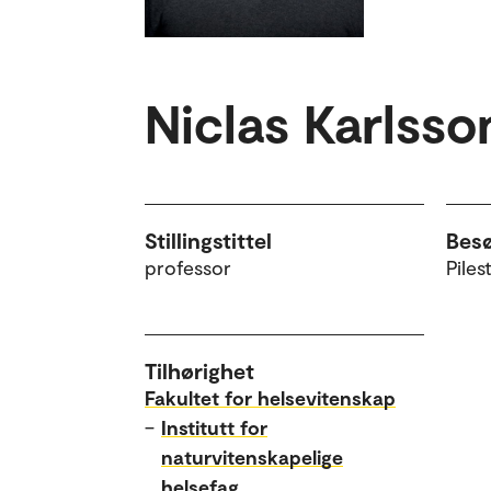
Niclas Karlsso
Stillingstittel
Bes
professor
Piles
Tilhørighet
Fakultet for helsevitenskap
–
Institutt for
naturvitenskapelige
helsefag