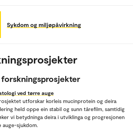
Sykdom og miljøpåvirkning
ningsprosjekter
 forskningsprosjekter
tologi ved tørre auge
rosjektet utforskar korleis mucinprotein og deira
lering held oppe ein stabil og sunn tårefilm, samtidig
ker vi betydninga deira i utviklinga og progresjonen
e auge-sjukdom.