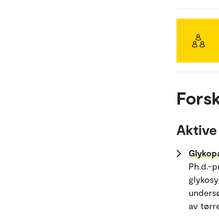
Forsk
Aktive
Glykopa
Ph.d.-p
glykosy
undersø
av tørr