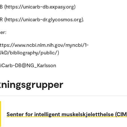
 (https://unicarb-db.expasy.org)
 (https://unicarb-dr.glycosmos.org).
er:
tps://www.ncbi.nlm.nih.gov/myncbi/1-
kD/bibliography/public/)
UniCarb-DB@NG_Karlsson
kningsgrupper
Senter for intelligent muskelskjeletthelse (CIM