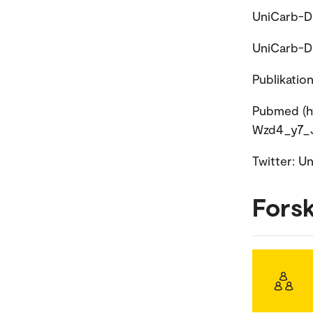
UniCarb-DB
UniCarb-DR
Publikation
Pubmed (ht
Wzd4_y7_J
Twitter: 
Fors