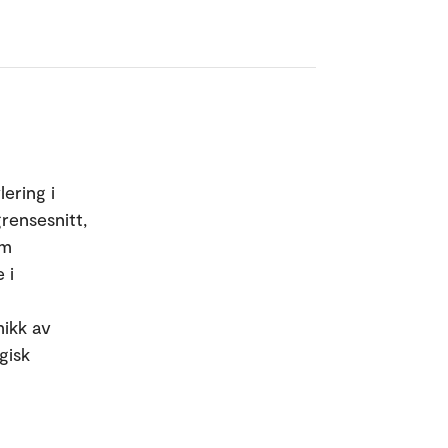
lering i
rensesnitt,
om
 i
ikk av
gisk