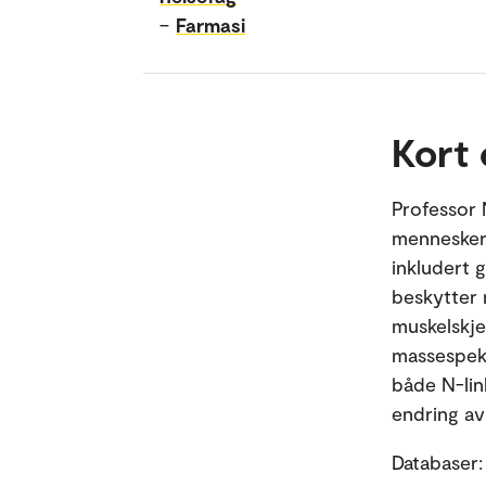
–
Farmasi
Kort
Professor N
menneskers
inkludert 
beskytter 
muskelskje
massespek
både N-lin
endring av
Databaser: