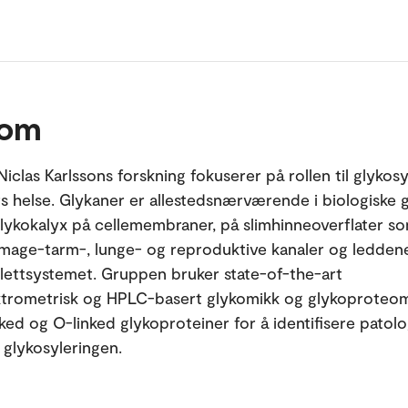
 om
iclas Karlssons forskning fokuserer på rollen til glykosy
 helse. Glykaner er allestedsnærværende i biologiske g
glykokalyx på cellemembraner, på slimhinneoverflater s
mage-tarm-, lunge- og reproduktive kanaler og leddene
lettsystemet. Gruppen bruker state-of-the-art
trometrisk og HPLC-basert glykomikk og glykoproteom
ked og O-linked glykoproteiner for å identifisere patolo
 glykosyleringen.