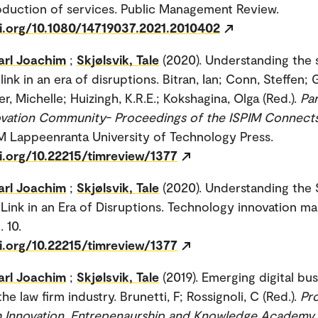
duction of services. Public Management Review.
oi.org/10.1080/14719037.2021.2010402
arl Joachim
;
Skjølsvik, Tale
(2020). Understanding the 
link in an era of disruptions. Bitran, Ian; Conn, Steffen; 
r, Michelle; Huizingh, K.R.E.; Kokshagina, Olga (Red.).
Pa
novation Community- Proceedings of the ISPIM Connect
IM Lappeenranta University of Technology Press.
i.org/10.22215/timreview/1377
arl Joachim
;
Skjølsvik, Tale
(2020). Understanding the 
 Link in an Era of Disruptions. Technology innovation 
. 10.
i.org/10.22215/timreview/1377
arl Joachim
;
Skjølsvik, Tale
(2019). Emerging digital bu
he law firm industry. Brunetti, F; Rossignoli, C (Red.).
Pr
th Innovation, Entrepenaurship and Knowledge Academy