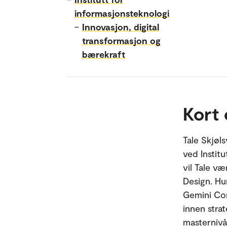
informasjonsteknologi
–
Innovasjon, digital
transformasjon og
bærekraft
Kort
Tale Skjøl
ved Instit
vil Tale v
Design. Hu
Gemini Con
innen stra
masternivå