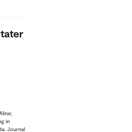
tater
Aline;
ng in
da. Journal