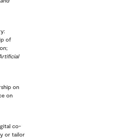
 and
ry:
ip of
Jon;
tificial
rship on
ce on
gital co-
y or tailor