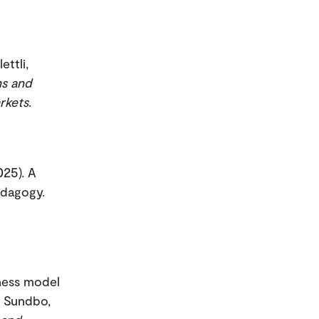
ettli,
ms and
rkets
.
025). A
edagogy.
iness model
; Sundbo,