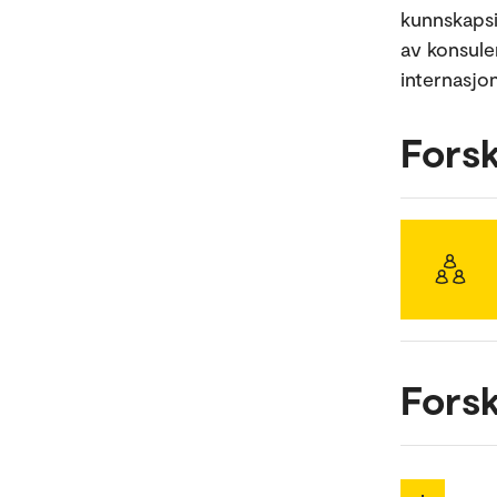
kunnskapsin
av konsulen
internasjon
Fors
Forsk