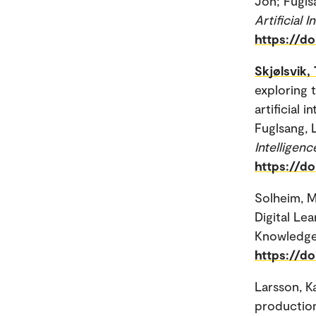
Jon; Fugls
Artificial I
https://d
Skjølsvik, 
exploring 
artificial 
Fuglsang, 
Intelligenc
https://d
Solheim, M
Digital Le
Knowledge
https://d
Larsson, Ka
production 