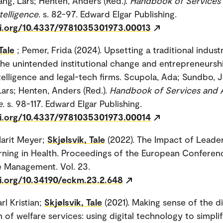
ang, Lars; Henten, Anders (Red.).
Handbook of Services
ntelligence
. s. 82-97. Edward Elgar Publishing.
oi.org/10.4337/9781035301973.00013
Tale
; Pemer, Frida (2024). Upsetting a traditional indust
the unintended institutional change and entrepreneursh
intelligence and legal-tech firms. Scupola, Ada; Sundbo, 
Lars; Henten, Anders (Red.).
Handbook of Services and Ar
e
. s. 98-117. Edward Elgar Publishing.
oi.org/10.4337/9781035301973.00014
arit Meyer;
Skjølsvik, Tale
(2022). The Impact of Leade
arning in Health. Proceedings of the European Conferen
 Management. Vol. 23.
oi.org/10.34190/eckm.23.2.648
rl Kristian;
Skjølsvik, Tale
(2021). Making sense of the di
of welfare services: using digital technology to simplif