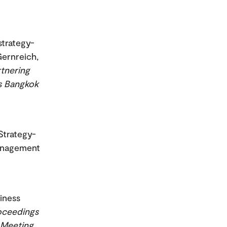
strategy-
Gernreich,
rtnering
s Bangkok
Strategy-
management
siness
oceedings
 Meeting
.