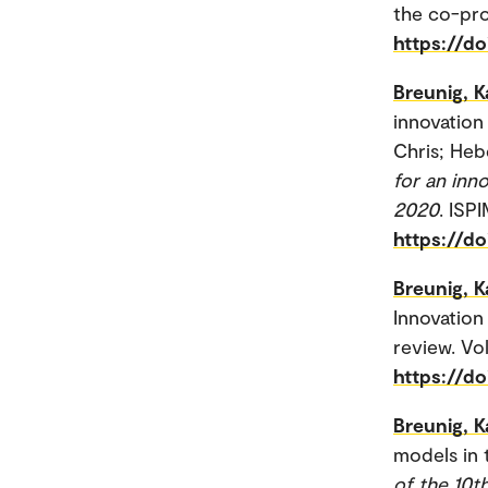
the co-pro
https://d
Breunig, K
innovation 
Chris; Hebe
for an in
2020
. ISP
https://do
Breunig, K
Innovation
review. Vol
https://do
Breunig, K
models in t
of the 10