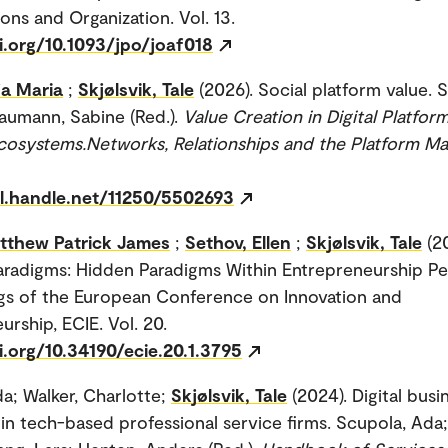
ons and Organization. Vol. 13.
i.org/10.1093/jpo/joaf018
ja Maria
;
Skjølsvik, Tale
(2026). Social platform value. Sl
Baumann, Sabine (Red.).
Value Creation in Digital Platfor
cosystems.Networks, Relationships and the Platform Ma
dl.handle.net/11250/5502693
tthew Patrick James
;
Sethov, Ellen
;
Skjølsvik, Tale
(2
aradigms: Hidden Paradigms Within Entrepreneurship P
gs of the European Conference on Innovation and
urship, ECIE. Vol. 20.
i.org/10.34190/ecie.20.1.3795
da; Walker, Charlotte;
Skjølsvik, Tale
(2024). Digital bus
 in tech-based professional service firms. Scupola, Ada