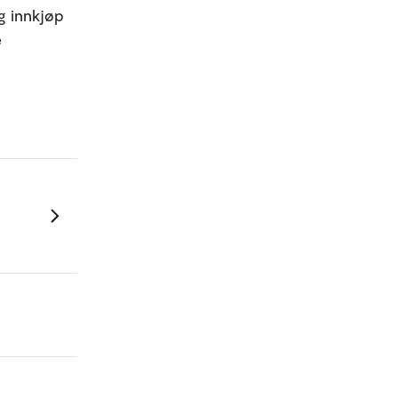
og innkjøp
e