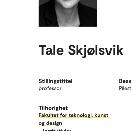
Tale Skjølsvik
Stillingstittel
Bes
professor
Piles
Tilhørighet
Fakultet for teknologi, kunst
og design
–
Institutt for