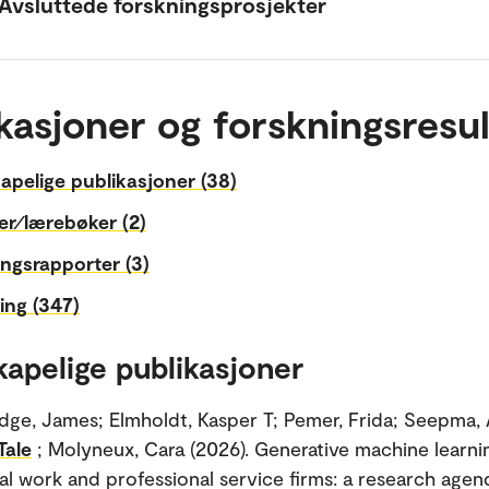
Avsluttede forskningsprosjekter
kasjoner og forskningsresul
apelige publikasjoner (38)
er⁄lærebøker (2)
ngsrapporter (3)
ing (347)
kapelige publikasjoner
dge, James; Elmholdt, Kasper T; Pemer, Frida; Seepma, 
Tale
; Molyneux, Cara (2026). Generative machine learni
al work and professional service firms: a research agen