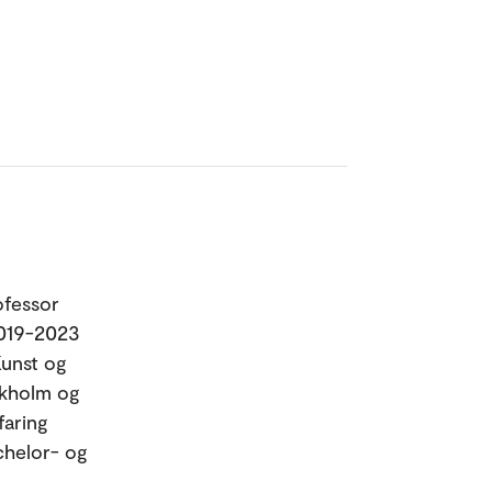
ofessor
2019-2023
Kunst og
ckholm og
faring
chelor- og