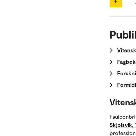
Publi
Vitensk
Fagbøk
Forskni
Formidl
Vitens
Faulconbri
Skjølsvik, 
profession