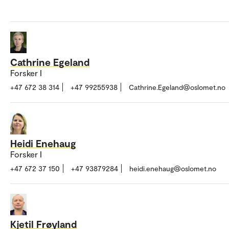
Cathrine Egeland
Forsker I
+47 672 38 314
+47 99255938
Cathrine.Egeland@oslomet.no
Heidi Enehaug
Forsker I
+47 672 37 150
+47 93879284
heidi.enehaug@oslomet.no
Kjetil Frøyland