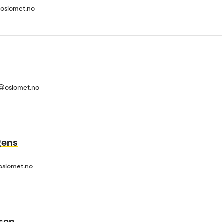
@oslomet.no
n@oslomet.no
rgens
slomet.no
ssen