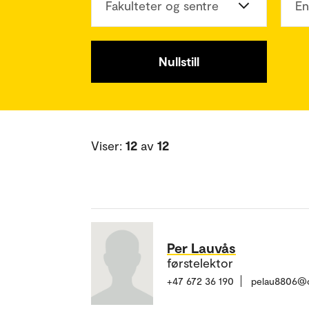
Fakulteter og sentre
En
Nullstill
Viser:
12
av
12
Per Lauvås
førstelektor
+47 672 36 190
pelau8806@o