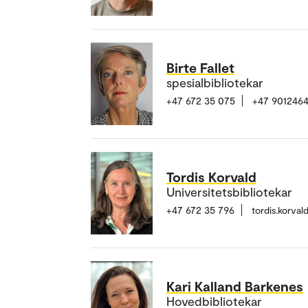
Birte Fallet
spesialbibliotekar
+47 672 35 075
+47 901246
Tordis Korvald
Universitetsbibliotekar
+47 672 35 796
tordis.korva
Kari Kalland Barkenes
Hovedbibliotekar