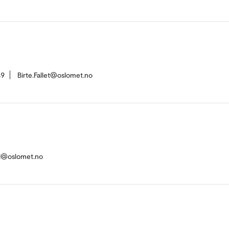
49
Birte.Fallet@oslomet.no
ld@oslomet.no