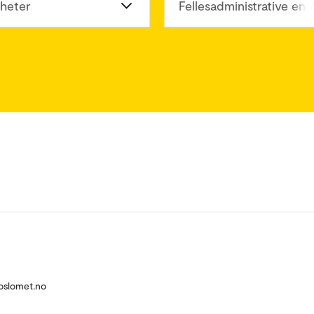
heter
Fellesadministrative enh
slomet.no