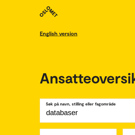
English version
Ansatteoversi
Søk på navn, stilling eller fagområde