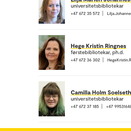
universitetsbibliotekar
+47 672 35 572
Lilja.Johan
Hege Kristin Ringnes
førstebibliotekar, ph.d.
+47 672 36 302
HegeKristin
Camilla Holm Soelset
universitetsbibliotekar
+47 672 37 185
+47 9953164