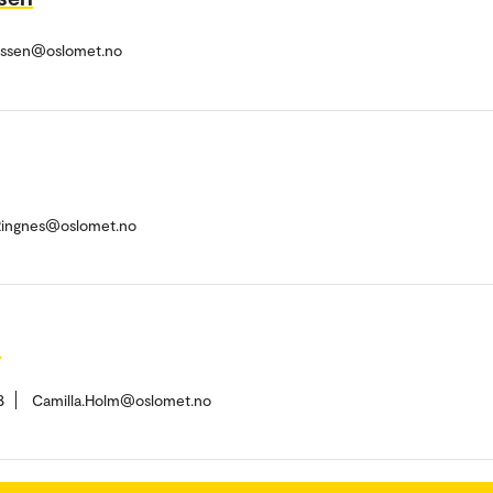
nessen@oslomet.no
.Ringnes@oslomet.no
h
8
Camilla.Holm@oslomet.no