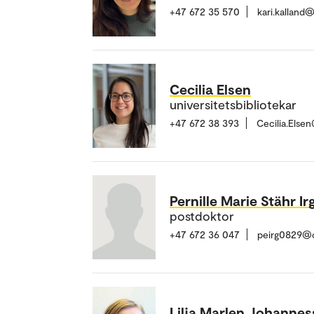
+47 672 35 570
kari.kalland
Cecilia Elsen
universitetsbibliotekar
+47 672 38 393
Cecilia.Else
Pernille Marie Stähr I
postdoktor
+47 672 36 047
peirg0829@o
Lilja Marlen Johanne