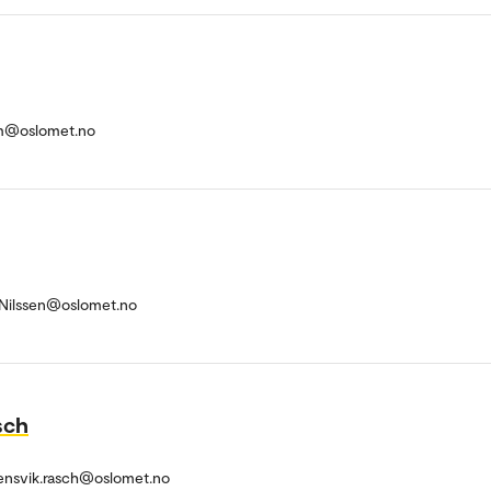
m@oslomet.no
r-Nilssen@oslomet.no
sch
ensvik.rasch@oslomet.no