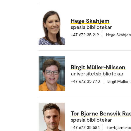
Hege Skahjem
spesialbibliotekar
+47 672 35 219
Hege.Skahje
Birgit Müller-Nilssen
universitetsbibliotekar
+47 672 35 770
Birgit.Mulle
Tor Bjarne Bensvik Ra
spesialbibliotekar
+47 672 35 584
tor-bjarne-b