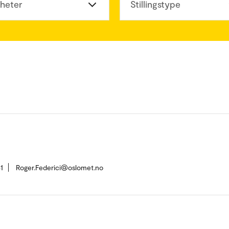
heter
Stillingstype
1
Roger.Federici@oslomet.no