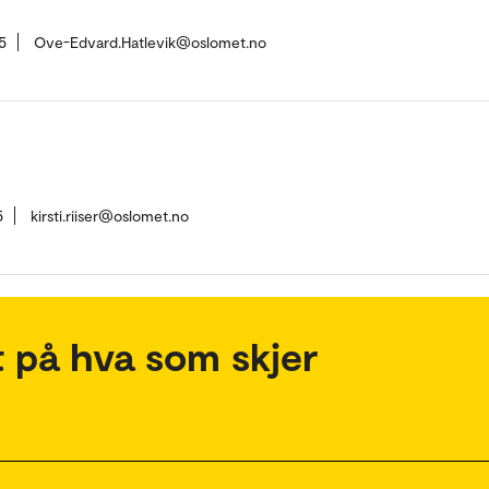
5
Ove-Edvard.Hatlevik@oslomet.no
5
kirsti.riiser@oslomet.no
 på hva som skjer