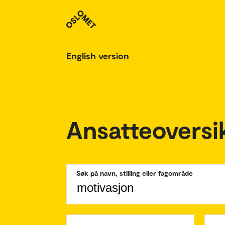
English version
Ansatteoversi
Søk på navn, stilling eller fagområde