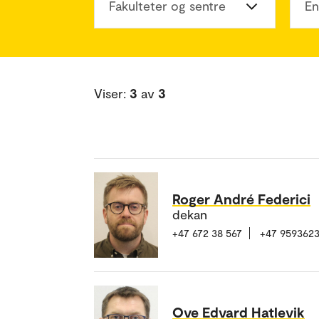
Fakulteter og sentre
En
Viser:
3
av
3
Roger André Federici
dekan
+47 672 38 567
+47 9593623
Ove Edvard Hatlevik