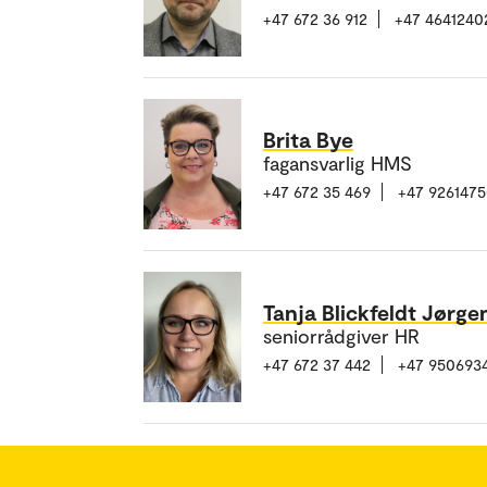
+47 672 36 912
+47 4641240
Brita Bye
fagansvarlig HMS
+47 672 35 469
+47 926147
Tanja Blickfeldt Jørg
seniorrådgiver HR
+47 672 37 442
+47 950693