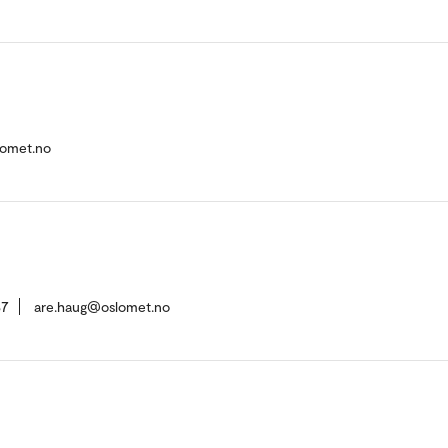
lomet.no
37
are.haug@oslomet.no