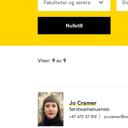
Fakulteter og sentre
En
Nullstill
Viser:
9
av
9
Jo Cramer
førsteamanuensis
+47 672 37 012
jo.cramer@o