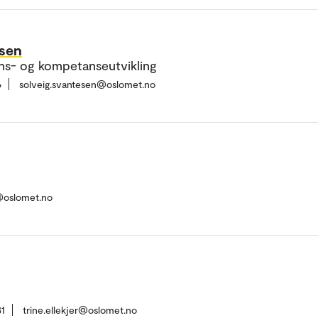
esen
ns- og kompetanseutvikling
6
solveig.svantesen@oslomet.no
@oslomet.no
1
trine.ellekjer@oslomet.no