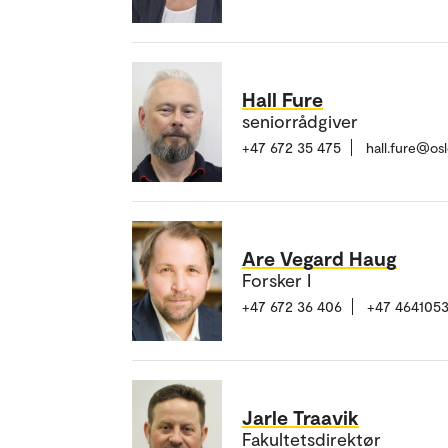
Hall Fure
seniorrådgiver
+47 672 35 475
hall.fure@os
Are Vegard Haug
Forsker I
+47 672 36 406
+47 464105
Jarle Traavik
Fakultetsdirektør