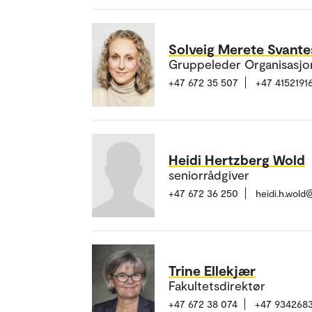
Solveig Merete Svant
Gruppeleder Organisasjo
+47 672 35 507
+47 4152191
Heidi Hertzberg Wold
seniorrådgiver
+47 672 36 250
heidi.h.wold
Trine Ellekjær
Fakultetsdirektør
+47 672 38 074
+47 9342683