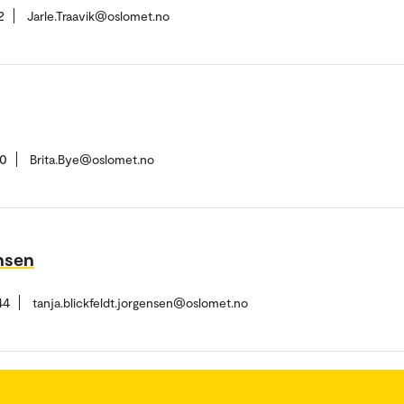
2
Jarle.Traavik@oslomet.no
50
Brita.Bye@oslomet.no
ensen
44
tanja.blickfeldt.jorgensen@oslomet.no