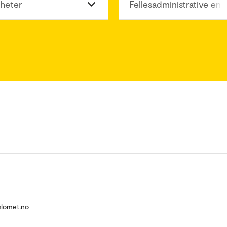
heter
Fellesadministrative enh
slomet.no