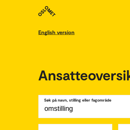
English version
Ansatteoversi
Søk på navn, stilling eller fagområde