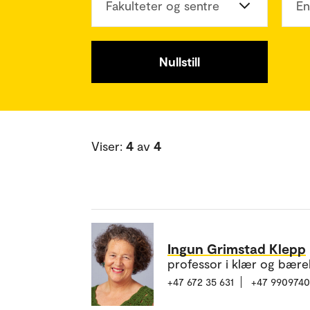
Fakulteter og sentre
En
Nullstill
Viser:
4
av
4
Ingun Grimstad Klepp
professor i klær og bære
+47 672 35 631
+47 990974