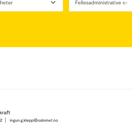
heter
Fellesadministrative enh
kraft
02
ingun.g.klepp@oslomet.no