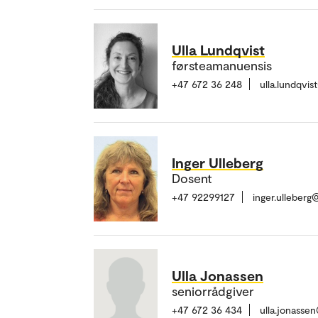
Ulla Lundqvist
førsteamanuensis
+47 672 36 248
ulla.lundqvi
Inger Ulleberg
Dosent
+47 92299127
inger.ulleber
Ulla Jonassen
seniorrådgiver
+47 672 36 434
ulla.jonasse