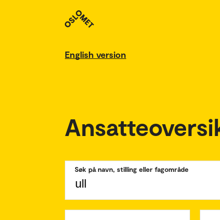
English version
Ansatteoversi
Søk på navn, stilling eller fagområde