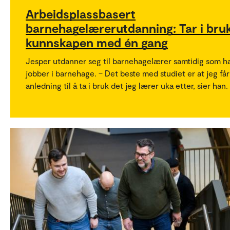
Arbeidsplassbasert
barnehagelærerutdanning: Tar i bru
kunnskapen med én gang
Jesper utdanner seg til barnehagelærer samtidig som h
jobber i barnehage. – Det beste med studiet er at jeg får
anledning til å ta i bruk det jeg lærer uka etter, sier han.