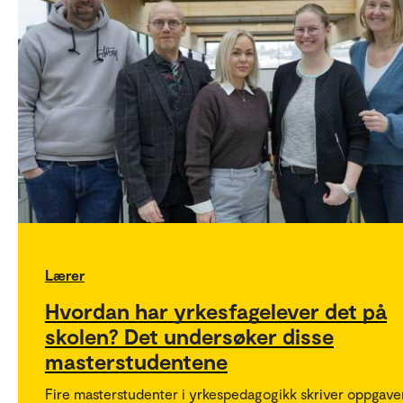
Lærer
Hvordan har yrkesfagelever det på
skolen? Det undersøker disse
masterstudentene
Fire masterstudenter i yrkespedagogikk skriver oppgave