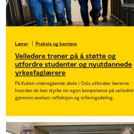
Lærer
Praksis og karriere
Veiledere trener på å støtte og
utfordre studenter og nyutdannede
yrkesfaglærere
På Kuben videregående skole i Oslo utforsker lærerne
hvordan de kan styrke sin egen kompetanse på veiledni
gjennom øvelser, refleksjon og erfaringsdeling.