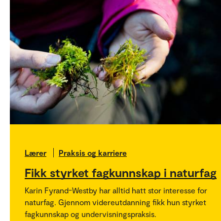
Lærer
Praksis og karriere
Fikk styrket fagkunnskap i naturfag
Karin Fyrand-Westby har alltid hatt stor interesse for
naturfag. Gjennom videreutdanning fikk hun styrket
fagkunnskap og undervisningspraksis.