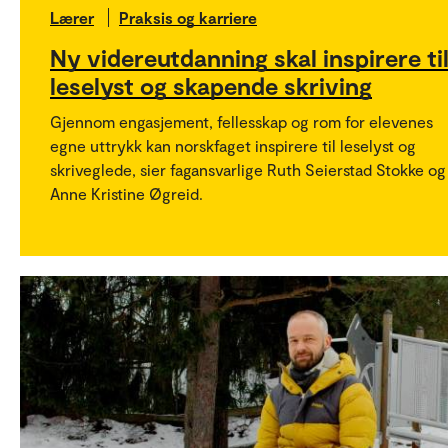
Lærer
Praksis og karriere
Ny videreutdanning skal inspirere ti
leselyst og skapende skriving
Gjennom engasjement, fellesskap og rom for elevenes
egne uttrykk kan norskfaget inspirere til leselyst og
skriveglede, sier fagansvarlige Ruth Seierstad Stokke og
Anne Kristine Øgreid.