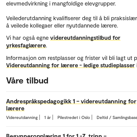
elevmedvirkning i mangfoldige elevgrupper.
Veilederutdanning kvalifiserer deg til å bli praksislæ
å veilede kollegaer eller nyutdannede lærere.
Vi har også egne
videreutdanningstilbud for
yrkesfaglærere
.
Informasjon om restplasser og frister vil bli lagt ut 
Videreutdanning for lærere - ledige studieplasser
Våre tilbud
Andrespråkspedagogikk 1 – videreutdanning for
lærere
Videreutdanning
1 år
Pilestredet i Oslo
Deltid / Samlingsbas
Begynneropplæring 1 for 1.-7. trinn –