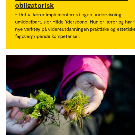
obligatorisk
– Det vi lærer implementeres i egen undervisning
umiddelbart, sier Hilde Ydersbond. Hun er lærer og har f
nye verktøy på videreutdanningen praktiske og estetisk
fagovergripende kompetanser.