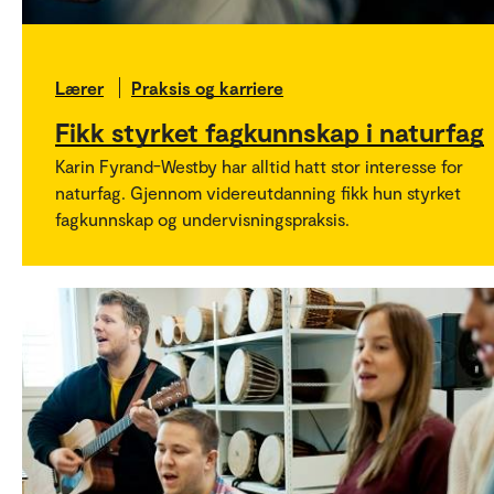
Lærer
Praksis og karriere
Fikk styrket fagkunnskap i naturfag
Karin Fyrand-Westby har alltid hatt stor interesse for
naturfag. Gjennom videreutdanning fikk hun styrket
fagkunnskap og undervisningspraksis.