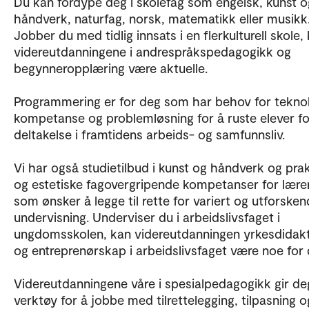
Du kan fordype deg i skolefag som engelsk, kunst o
håndverk, naturfag, norsk, matematikk eller musikk
Jobber du med tidlig innsats i en flerkulturell skole,
videreutdanningene i andrespråkspedagogikk og
begynneropplæring være aktuelle.
Programmering er for deg som har behov for tekno
kompetanse og problemløsning for å ruste elever fo
deltakelse i framtidens arbeids- og samfunnsliv.
Vi har også studietilbud i kunst og håndverk og pra
og estetiske fagovergripende kompetanser for lære
som ønsker å legge til rette for variert og utforske
undervisning. Underviser du i arbeidslivsfaget i
ungdomsskolen, kan videreutdanningen yrkesdidak
og entreprenørskap i arbeidslivsfaget være noe for 
Videreutdanningene våre i spesialpedagogikk gir de
verktøy for å jobbe med tilrettelegging, tilpasning o