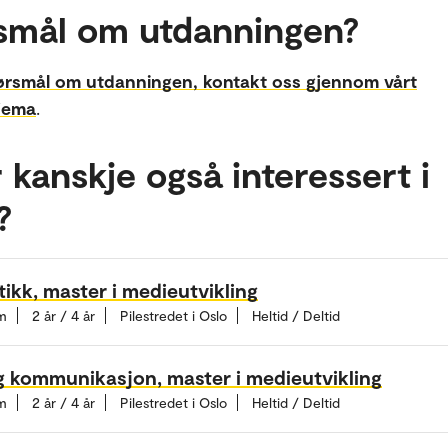
smål om utdanningen?
ørsmål om utdanningen, kontakt oss gjennom vårt
jema
.
 kanskje også interessert i
?
tikk, master i medieutvikling
m
2 år / 4 år
Pilestredet i Oslo
Heltid / Deltid
g kommunikasjon, master i medieutvikling
m
2 år / 4 år
Pilestredet i Oslo
Heltid / Deltid