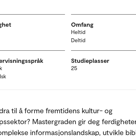
ghet
Omfang
Heltid
Deltid
rvisningsspråk
Studieplasser
k
25
lsk
idra til å forme fremtidens kultur- og
ssektor? Mastergraden gir deg ferdigheter 
omplekse informasjonslandskap, utvikle bib