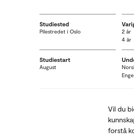
Studiested
Vari
Pilestredet i Oslo
2 år
4 år
Studiestart
Unde
August
Nors
Enge
Vil du b
kunnskap
forstå k