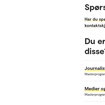
Spør
Har du sp
kontaktsk
Du er
disse
Journalis
Masterprogra
Medier o
Masterprogra