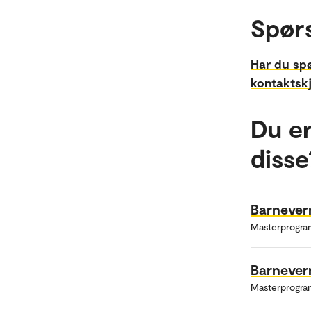
Spør
Har du sp
kontaktsk
Du er
disse
Barnevern
Masterprogra
Barnevern
Masterprogra