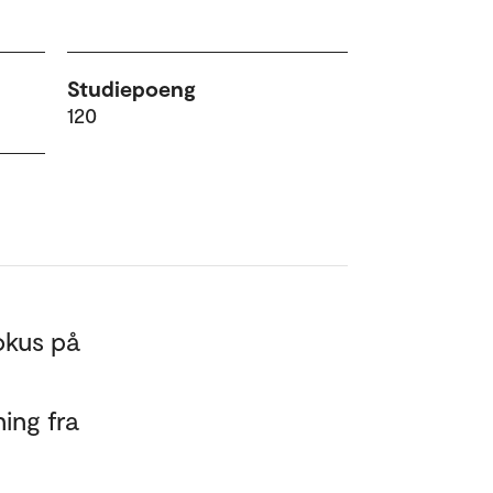
Studiepoeng
120
okus på
ing fra