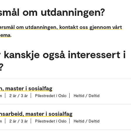
smål om utdanningen?
ørsmål om utdanningen, kontakt oss gjennom vårt
jema
.
 kanskje også interessert i
?
, master i sosialfag
m
2 år / 3 år
Pilestredet i Oslo
Heltid / Deltid
sarbeid, master i sosialfag
m
2 år / 3 år
Pilestredet i Oslo
Heltid / Deltid