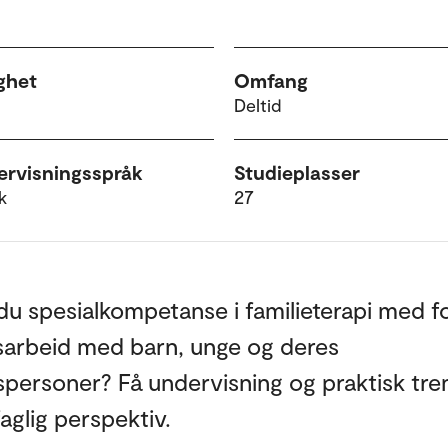
ghet
Omfang
Deltid
rvisningsspråk
Studieplasser
k
27
u spesialkompetanse i familieterapi med f
sarbeid med barn, unge og deres
ersoner? Få undervisning og praktisk tren
faglig perspektiv.