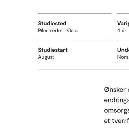
Studiested
Vari
Pilestredet i Oslo
4 år
Studiestart
Unde
August
Nors
Ønsker d
endring
omsorgsp
et tverr