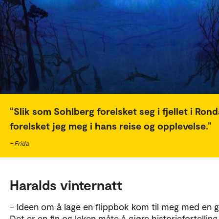
Slik som Sohlberg forelsket seg i fjellet i Ron
forelsket jeg meg i hans reise og opplevelse.
– Frida
Haralds vinternatt
– Ideen om å lage en flippbok kom til meg med en g
Det er en fin og leken måte å gjøre historiefortelling