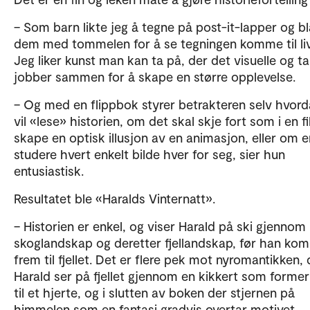
– Som barn likte jeg å tegne på post-it-lapper og bl
dem med tommelen for å se tegningen komme til liv
Jeg liker kunst man kan ta på, der det visuelle og ta
jobber sammen for å skape en større opplevelse.
– Og med en flippbok styrer betrakteren selv hvor
vil «lese» historien, om det skal skje fort som i en f
skape en optisk illusjon av en animasjon, eller om en
studere hvert enkelt bilde hver for seg, sier hun
entusiastisk.
Resultatet ble «Haralds Vinternatt».
– Historien er enkel, og viser Harald på ski gjennom
skoglandskap og deretter fjellandskap, før han ko
frem til fjellet. Det er flere pek mot nyromantikken, 
Harald ser på fjellet gjennom en kikkert som former
til et hjerte, og i slutten av boken der stjernen på
himmelen som en fantasi gradvis overtar motivet.