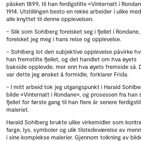
påsken 1899, til han ferdigstilte «Vinternatt i Rondan
1914. Utstillingen besto en rekke arbeider i ulike med
alle knyttet til denne opplevelsen.
– Slik som Sohlberg forelsket seg i fjellet i Rondane,
forelsket jeg meg i hans reise og opplevelse.
– Sohlberg lot den subjektive opplevelse påvirke h
han fremstilte fjellet, og det handlet om hva øyets
bakside opplevde, mer enn hva øyets fremside så. 
var dette jeg ønsket å formidle, forklarer Frida.
– I mitt arbeid tok jeg utgangspunkt i Harald Sohlbe
bilde «Vinternatt i Rondane», og prosessen fra han 
fjellet for første gang til han flere år senere ferdigsti
maleriet.
Harald Sohlberg brukte ulike virkemidler som kontra
farge, lys, symboler og ulik tilstedeværelse av men
i sine komplekse malerier. Gjennom tolkning av bil