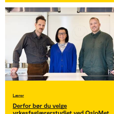
Lærer
Derfor bør du velge
yrkesfaglærerstudiet ved OsloMet