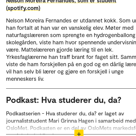
Nelson Moreira Fernandes, som er student
(spotify.com)
Nelson Moreira Fernandes er utdannet kokk. Som u
han fortalt at han var en vanskelig elev. Møter med
naturfagslæreren som sprengte en hydrogenballong 
skolegården, viste ham hvor spennende undervisni
være. Mattelæreren gjorde læring til en lek.
Yrkesfaglærerne han traff brant for faget sitt. Sam
viste de ham forskjellen på en god og en dårlig lære
vil han selv bli lærer og gjøre en forskjell i unge
menneskers liv.
Podkast: Hva studerer du, da?
Podkastserien - Hva studerer du, da? er laget av
journaliststudent Mari Grinna Hagen i samarbeid med
OsloMet. Podkasten er en del av OsloMets markedsf
av vårt studietilbud.