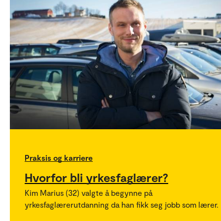
Praksis og karriere
Hvorfor bli yrkesfaglærer?
Kim Marius (32) valgte å begynne på
yrkesfaglærerutdanning da han fikk seg jobb som lærer.