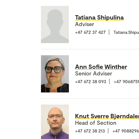
Tatiana Shipulina
Adviser
+47 672 37 427
Tatiana.Ship
Ann Sofie Winther
Senior Adviser
+47 672 38 093
+47 906875
Knut Sverre Bjørndal
Head of Section
+47 672 38 213
+47 908829