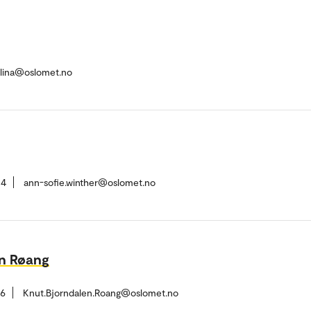
ulina@oslomet.no
14
ann-sofie.winther@oslomet.no
en Røang
66
Knut.Bjorndalen.Roang@oslomet.no