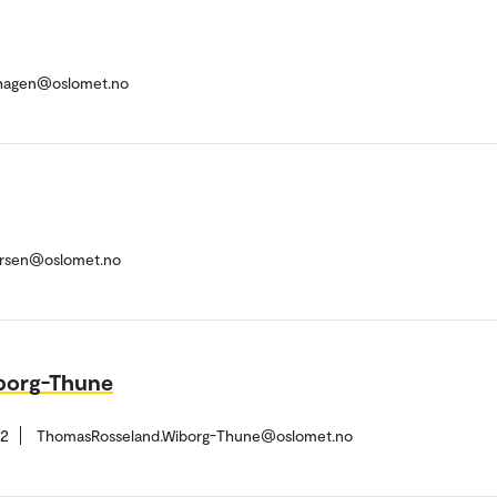
thagen@oslomet.no
arsen@oslomet.no
borg-Thune
82
ThomasRosseland.Wiborg-Thune@oslomet.no