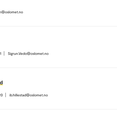
im@oslomet.no
1
Sigrun.Vedo@oslomet.no
ad
20
ib.hillestad@oslomet.no