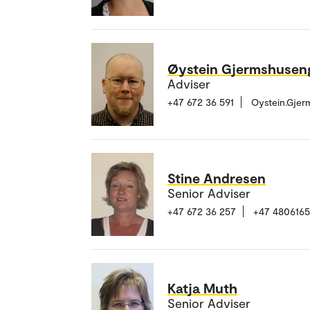
Øystein Gjermshusen
Adviser
+47 672 36 591
Oystein.Gje
Stine Andresen
Senior Adviser
+47 672 36 257
+47 480616
Katja Muth
Senior Adviser