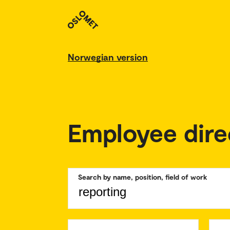
Norwegian version
Employee dire
Search by name, position, field of work