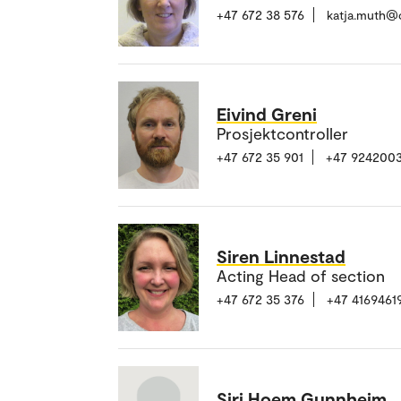
+47 672 38 576
katja.muth@
Eivind Greni
Prosjektcontroller
+47 672 35 901
+47 924200
Siren Linnestad
Acting Head of section
+47 672 35 376
+47 4169461
Siri Hoem Gunnheim