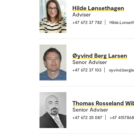
Hilde Lønsethagen
Adviser
+47 672 37 782
Hilde.Lonse
Øyvind Berg Larsen
Senor Adviser
+47 672 37 103
oyvind.bergl
Thomas Rosseland Wi
Senior Adviser
+47 672 35 087
+47 415786