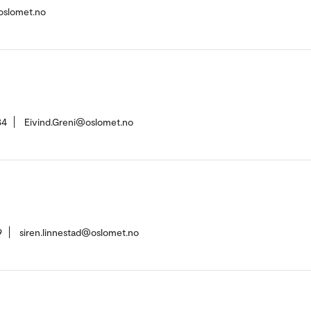
oslomet.no
34
Eivind.Greni@oslomet.no
9
siren.linnestad@oslomet.no