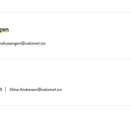
gen
rmshusengen@oslomet.no
55
Stine.Andresen@oslomet.no