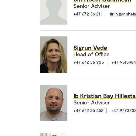
Senior Adviser
+47 672 36 211
siri.h.gunnhe
Sigrun Vedø
Head of Office
+47 672 36 905
+47 9515984
Ib Kristian Bay Hillest
Senior Adviser
+47 672 35 452
+47 977323