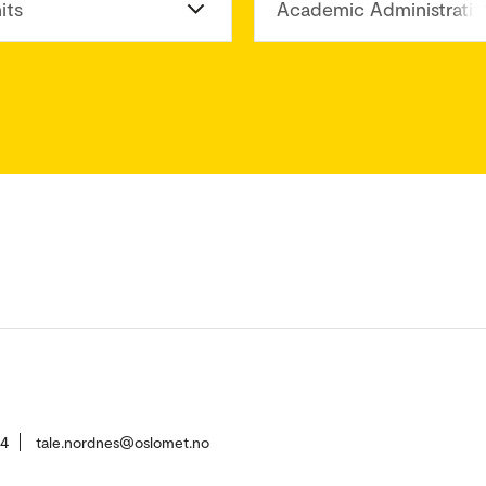
its
Academic Administratio
54
tale.nordnes@oslomet.no