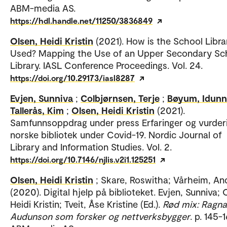
ABM-media AS.
https://hdl.handle.net/11250/3836849
Olsen, Heidi Kristin
(2021). How is the School Libra
Used? Mapping the Use of an Upper Secondary Sc
Library. IASL Conference Proceedings. Vol. 24.
https://doi.org/10.29173/iasl8287
Evjen, Sunniva
;
Colbjørnsen, Terje
;
Bøyum, Idunn
Tallerås, Kim
;
Olsen, Heidi Kristin
(2021).
Samfunnsoppdrag under press Erfaringer og vurderi
norske bibliotek under Covid-19. Nordic Journal of
Library and Information Studies. Vol. 2.
https://doi.org/10.7146/njlis.v2i1.125251
Olsen, Heidi Kristin
; Skare, Roswitha; Vårheim, An
(2020). Digital hjelp på biblioteket. Evjen, Sunniva; 
Heidi Kristin; Tveit, Åse Kristine (Ed.).
Rød mix: Ragna
Audunson som forsker og nettverksbygger
. p. 145-