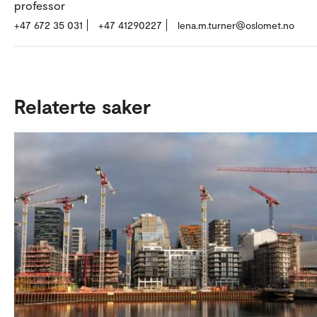
professor
+47 672 35 031
+47 41290227
lena.m.turner@oslomet.no
Relaterte saker