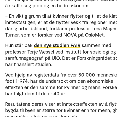
å skaffe seg jobb og en bedre økonomi.
– En viktig grunn til at kvinner flytter og til at de kla
inntektsstigen, er at de flytter vekk fra regioner me
dårlig arbeidstilbud, forklarer professor Lena Mag
Turner, som er forsker ved NOVA på OsloMet.
Hun står bak
den nye studien FAIR
sammen med
professor Terje Wessel ved Institutt for sosiologi og
samfunnsgeografi på UiO. Det er Forskningsrådet 
har finansiert studien.
Ved hjelp av registerdata fra over 50 000 mennesk
født i 1974, har de undersøkt om den økonomiske
effekten er den samme for kvinner og menn. Forsk
har fulgt dem til de er 40 år.
Resultatene deres viser at inntektseffekten av å flyt
bygda til byen er større for kvinner enn for menn, gi
man måler effekten over flere tiår.