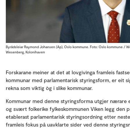
Byrådsleiar Raymond Johansen (Ap), Oslo kommune. Foto: Oslo kommune / W
Wesenberg, Kolonihaven
Forskarane meiner at det at lovgivinga framleis fastset
kommunar med parlamentarisk styringsform, er eit s
rekna som viktig òg i slike kommunar.
Kommunar med denne styringsforma utgjer nærare ei
og svært folkerike fylkeskommunen Viken legg den poli
etablerast parlamentarisk styringsordning etter neste 
framleis fokus på uavklarte sider ved denne styringsm