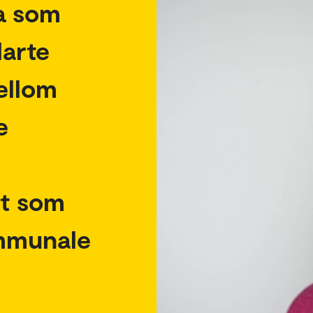
la som
larte
ellom
e
t som
ommunale