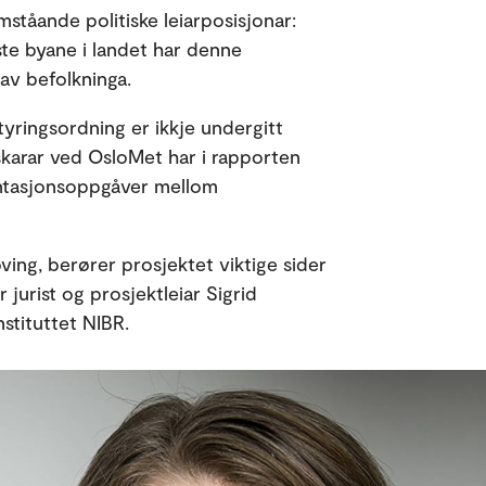
ståande politiske leiarposisjonar:
te byane i landet har denne
av befolkninga.
yringsordning er ikkje undergitt
skarar ved OsloMet har i rapporten
sentasjonsoppgåver mellom
ving, berører prosjektet viktige sider
jurist og prosjektleiar Sigrid
stituttet NIBR.