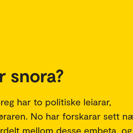
r snora?
eg har to politiske leiarar,
øraren. No har forskarar sett n
ordelt mellom desse embeta, og