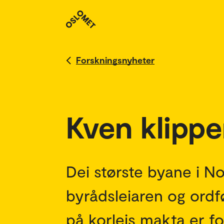
Forskningsnyheter
Kven klippe
Dei største byane i Nor
byrådsleiaren og ordf
på korleis makta er f