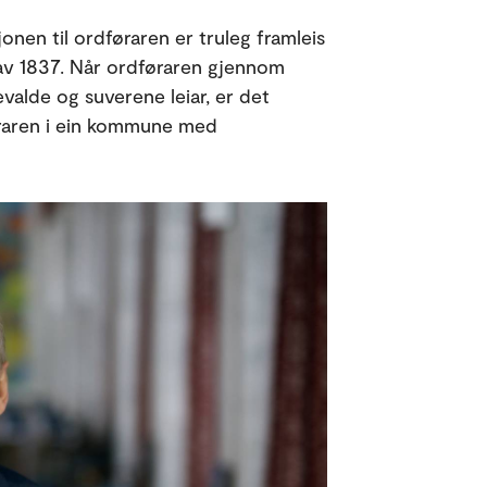
jonen til ordføraren er truleg framleis
 av 1837. Når ordføraren gjennom
valde og suverene leiar, er det
føraren i ein kommune med