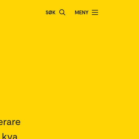
SØK
MENY
ærare
 kva