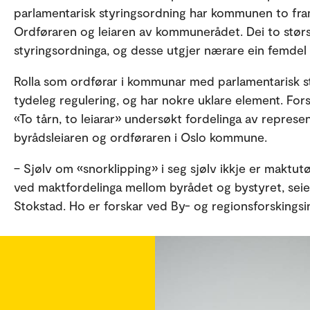
parlamentarisk styringsordning har kommunen to fram
Ordføraren og leiaren av kommunerådet. Dei to størs
styringsordninga, og desse utgjer nærare ein femdel 
Rolla som ordførar i kommunar med parlamentarisk st
tydeleg regulering, og har nokre uklare element. For
«To tårn, to leiarar» undersøkt fordelinga av repre
byrådsleiaren og ordføraren i Oslo kommune.
– Sjølv om «snorklipping» i seg sjølv ikkje er maktutø
ved maktfordelinga mellom byrådet og bystyret, seier 
Stokstad. Ho er forskar ved By- og regionsforskingsin