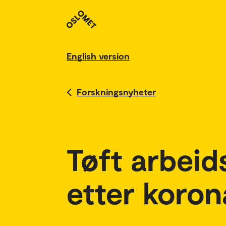
English version
Forskningsnyheter
Tøft arbeid
etter koron