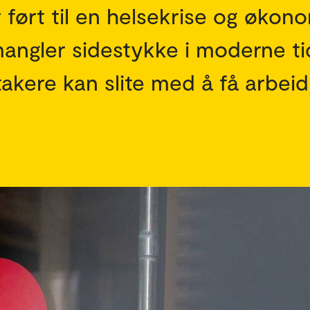
ørt til en helsekrise og økon
angler sidestykke i moderne ti
akere kan slite med å få arbeid