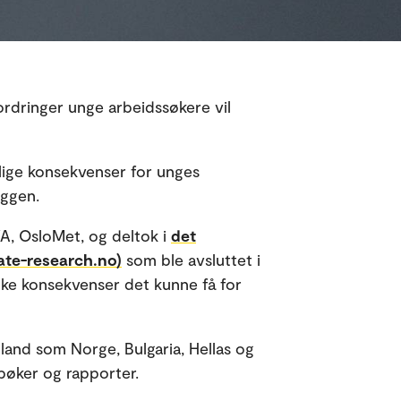
fordringer unge arbeidssøkere vil
orlige konsekvenser for unges
yggen.
VA, OsloMet, og deltok i
det
ate-research.no)
som ble avsluttet i
lke konsekvenser det kunne få for
 land som Norge, Bulgaria, Hellas og
 bøker og rapporter.