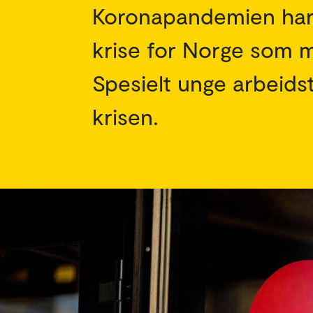
Koronapandemien har f
krise for Norge som m
Spesielt unge arbeidst
krisen.