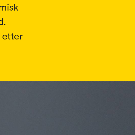
omisk
d.
 etter