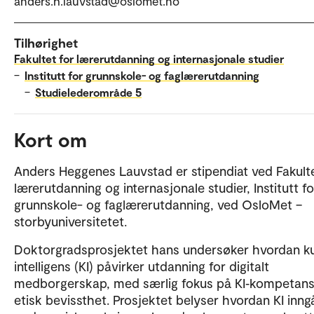
anders.h.lauvstad@oslomet.no
Tilhørighet
Fakultet for lærerutdanning og internasjonale studier
–
Institutt for grunnskole- og faglærerutdanning
–
Studielederområde 5
Kort om
Anders Heggenes Lauvstad er stipendiat ved Fakulte
lærerutdanning og internasjonale studier, Institutt fo
grunnskole- og faglærerutdanning, ved OsloMet –
storbyuniversitetet.
Doktorgradsprosjektet hans undersøker hvordan ku
intelligens (KI) påvirker utdanning for digitalt
medborgerskap, med særlig fokus på KI‑kompetan
etisk bevissthet. Prosjektet belyser hvordan KI inngå