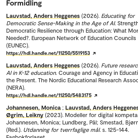
Formidling
Lauvstad, Anders Heggenes
(2026).
Educating for
Democratic Sense-Making in the Age of AI
. Strengt
Democratic Resilience through Education: What Mor
Needed?. European Network of Education Councils
(EUNEC).
https://hdl.handle.net/11250/5519153
Lauvstad, Anders Heggenes
(2026).
Future resear
AI in K-12 education
. Courage and Agency in Educati
the Present. The Nordic Educational Research Assoc
(NERA).
https://hdl.handle.net/11250/5483175
Johannesen, Monica
;
Lauvstad, Anders Heggene
Øgrim, Leikny
(2023). Modeller for digital kompeta
Johannesen, Monica; Lundberg, Pål; Smestad, Bjør
(Red.).
Utdanning for tverrfaglige mål
. s. 125-144.
Fagbokforlaget.