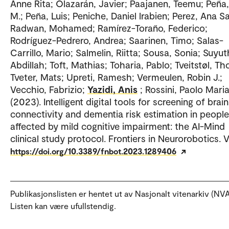
Anne Rita; Olazarán, Javier; Paajanen, Teemu; Peña
M.; Peña, Luis; Peniche, Daniel lrabien; Perez, Ana S
Radwan, Mohamed; Ramírez-Toraño, Federico;
Rodríguez-Pedrero, Andrea; Saarinen, Timo; Salas-
Carrillo, Mario; Salmelin, Riitta; Sousa, Sonia; Suyut
Abdillah; Toft, Mathias; Toharia, Pablo; Tveitstøl, T
Tveter, Mats; Upreti, Ramesh; Vermeulen, Robin J.;
Vecchio, Fabrizio;
Yazidi, Anis
; Rossini, Paolo Mari
(2023). Intelligent digital tools for screening of brain
connectivity and dementia risk estimation in people
affected by mild cognitive impairment: the AI-Mind
clinical study protocol. Frontiers in Neurorobotics. Vo
https://doi.org/10.3389/fnbot.2023.1289406
Publikasjonslisten er hentet ut av Nasjonalt vitenarkiv (NVA
Listen kan være ufullstendig.