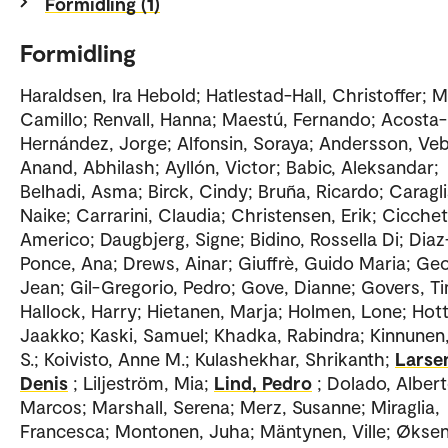
Formidling (1)
Formidling
Haraldsen, Ira Hebold; Hatlestad-Hall, Christoffer; M
Camillo; Renvall, Hanna; Maestú, Fernando; Acosta-
Hernández, Jorge; Alfonsin, Soraya; Andersson, Veb
Anand, Abhilash; Ayllón, Victor; Babic, Aleksandar;
Belhadi, Asma; Birck, Cindy; Bruña, Ricardo; Caragli
Naike; Carrarini, Claudia; Christensen, Erik; Cicchet
Americo; Daugbjerg, Signe; Bidino, Rossella Di; Diaz
Ponce, Ana; Drews, Ainar; Giuffrè, Guido Maria; Ge
Jean; Gil-Gregorio, Pedro; Gove, Dianne; Govers, T
Hallock, Harry; Hietanen, Marja; Holmen, Lone; Hott
Jaakko; Kaski, Samuel; Khadka, Rabindra; Kinnunen,
S.; Koivisto, Anne M.; Kulashekhar, Shrikanth;
Larse
Denis
; Liljeström, Mia;
Lind, Pedro
; Dolado, Alber
Marcos; Marshall, Serena; Merz, Susanne; Miraglia,
Francesca; Montonen, Juha; Mäntynen, Ville; Øksen