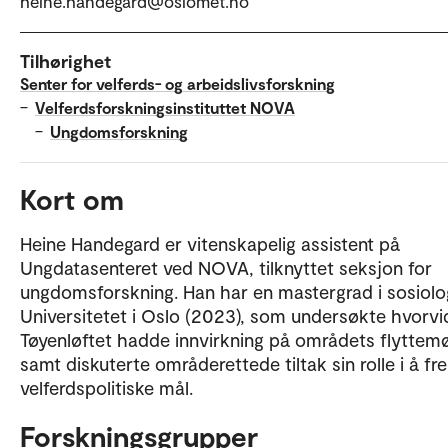
heine.handegard@oslomet.no
Tilhørighet
Senter for velferds- og arbeidslivsforskning
–
Velferdsforskningsinstituttet NOVA
–
Ungdomsforskning
Kort om
Heine Handegard er vitenskapelig assistent på
Ungdatasenteret ved NOVA, tilknyttet seksjon for
ungdomsforskning. Han har en mastergrad i sosiolog
Universitetet i Oslo (2023), som undersøkte hvorvi
Tøyenløftet hadde innvirkning på områdets flyttemø
samt diskuterte områderettede tiltak sin rolle i å f
velferdspolitiske mål.
Forskningsgrupper